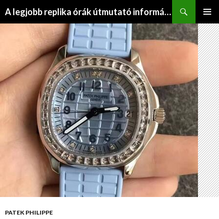
Keresés
A legjobb replika órák útmutató információs webhelye
KILÉPÉS
ELSŐDL
A
MENÜ
TARTALOMBA
PATEK PHILIPPE