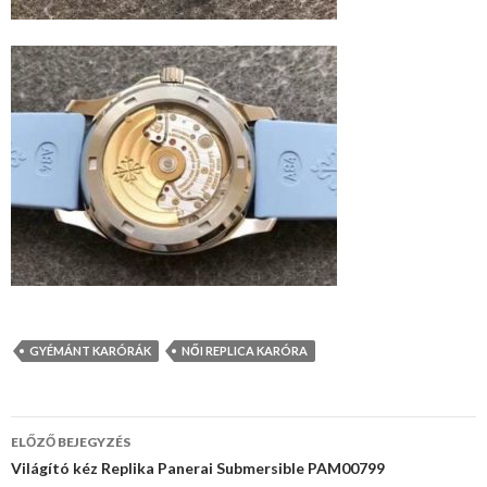
GYÉMÁNT KARÓRÁK
NŐI REPLICA KARÓRA
Bejegyzés
ELŐZŐ BEJEGYZÉS
navigáció
Világító kéz Replika Panerai Submersible PAM00799