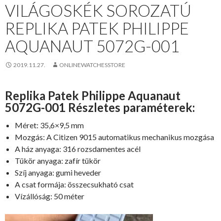
VILÁGOSKÉK SOROZATÚ
REPLIKA PATEK PHILIPPE
AQUANAUT 5072G-001
2019.11.27.
ONLINEWATCHESSTORE
Replika Patek Philippe Aquanaut
5072G-001 Részletes paraméterek:
Méret: 35,6×9,5 mm
Mozgás: A Citizen 9015 automatikus mechanikus mozgása
A ház anyaga: 316 rozsdamentes acél
Tükör anyaga: zafír tükör
Szíj anyaga: gumi heveder
A csat formája: összecsukható csat
Vízállóság: 50 méter