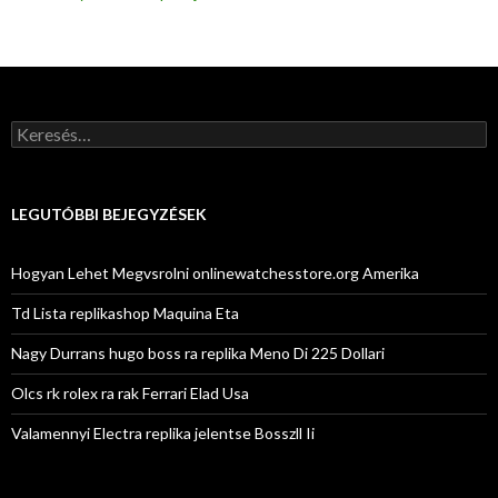
Keresés:
LEGUTÓBBI BEJEGYZÉSEK
Hogyan Lehet Megvsrolni onlinewatchesstore.org Amerika
Td Lista replikashop Maquina Eta
Nagy Durrans hugo boss ra replika Meno Di 225 Dollari
Olcs rk rolex ra rak Ferrari Elad Usa
Valamennyi Electra replika jelentse Bosszll Ii