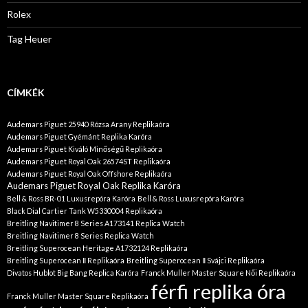
Rolex
Tag Heuer
CÍMKÉK
Audemars Piguet 25940 Rózsa Arany Replikaóra
Audemars Piguet Gyémánt Replika Karóra
Audemars Piguet Kiváló Minőségű Replikaóra
Audemars Piguet Royal Oak 26574ST Replikaóra
Audemars Piguet Royal Oak Offshore Replikaóra
Audemars Piguet Royal Oak Replika Karóra
Bell & Ross BR-01 Luxusrepóra Karóra
Bell & Ross Luxusrepóra Karóra
Black Dial Cartier Tank W5330004 Replikaóra
Breitling Navitimer 8 Series A173141 Replica Watch
Breitling Navitimer 8 Series Replica Watch
Breitling Superocean Heritage A1732124 Replikaóra
Breitling Superocean Ⅱ Replikaóra
Breitling Superocean Ⅱ Svájci Replikaóra
Divatos Hublot Big Bang Replica Karóra
Franck Muller Master Square Női Replikaóra
férfi replika óra
Franck Muller Master Square Replikaóra