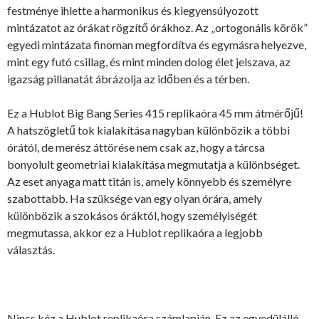
festménye ihlette a harmonikus és kiegyensúlyozott
mintázatot az órákat rögzítő órákhoz. Az „ortogonális körök”
egyedi mintázata finoman megfordítva és egymásra helyezve,
mint egy futó csillag, és mint minden dolog élet jelszava, az
igazság pillanatát ábrázolja az időben és a térben.
Ez a Hublot Big Bang Series 415 replikaóra 45 mm átmérőjű!
A hatszögletű tok kialakítása nagyban különbözik a többi
órától, de merész áttörése nem csak az, hogy a tárcsa
bonyolult geometriai kialakítása megmutatja a különbséget.
Az eset anyaga matt titán is, amely könnyebb és személyre
szabottabb. Ha szüksége van egy olyan órára, amely
különbözik a szokásos óráktól, hogy személyiségét
megmutassa, akkor ez a Hublot replikaóra a legjobb
választás.
Nincs kéz a Hublot replikaóra számlapján. Ez az egyedülálló