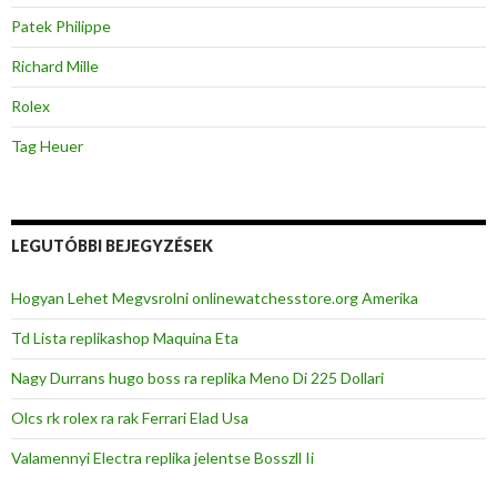
Patek Philippe
Richard Mille
Rolex
Tag Heuer
LEGUTÓBBI BEJEGYZÉSEK
Hogyan Lehet Megvsrolni onlinewatchesstore.org Amerika
Td Lista replikashop Maquina Eta
Nagy Durrans hugo boss ra replika Meno Di 225 Dollari
Olcs rk rolex ra rak Ferrari Elad Usa
Valamennyi Electra replika jelentse Bosszll Ii