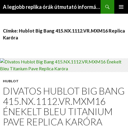
Keresés
A legjobb replika órák útmutató információs webhelye
KILÉPÉS
ELSŐDL
A
MENÜ
TARTALOMBA
Címke: Hublot Big Bang 415.NX.1112.VR.MXM16 Replica
Karóra
HUBLOT
DIVATOS HUBLOT BIG BANG
415.NX.1112.VR.MXM16
ÉNEKELT BLEU TITANIUM
PAVE REPLICA KARÓRA