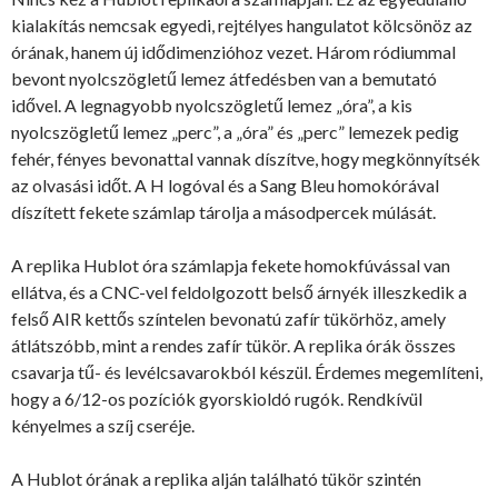
kialakítás nemcsak egyedi, rejtélyes hangulatot kölcsönöz az
órának, hanem új idődimenzióhoz vezet. Három ródiummal
bevont nyolcszögletű lemez átfedésben van a bemutató
idővel. A legnagyobb nyolcszögletű lemez „óra”, a kis
nyolcszögletű lemez „perc”, a „óra” és „perc” lemezek pedig
fehér, fényes bevonattal vannak díszítve, hogy megkönnyítsék
az olvasási időt. A H logóval és a Sang Bleu homokórával
díszített fekete számlap tárolja a másodpercek múlását.
A replika Hublot óra számlapja fekete homokfúvással van
ellátva, és a CNC-vel feldolgozott belső árnyék illeszkedik a
felső AIR kettős színtelen bevonatú zafír tükörhöz, amely
átlátszóbb, mint a rendes zafír tükör. A replika órák összes
csavarja tű- és levélcsavarokból készül. Érdemes megemlíteni,
hogy a 6/12-os pozíciók gyorskioldó rugók. Rendkívül
kényelmes a szíj cseréje.
A Hublot órának a replika alján található tükör szintén