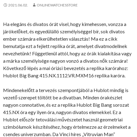
2021.06.02.
ONLINEWATCHESSTORE
Ha elegáns és divatos órát visel, hogy kimehessen, vonzza a
járókelőket, és egyedülálló személyiséggel bír, sok divatos
ember számára elkerülhetetlen választás! Ma ez a cikk
bemutatja ezt a fejlett replika órát, amelyet divatmodellnek
nevezhetünk! Függetlenül attól, hogy az órák kialakítása vagy
a márka személyisége nagyon vonzó a divatos nők számára!
Következő lépés a mai óriási bevezetés a replika karórahoz:
Hublot Big Bang 415.NX.1112.VR.MXM16 replika karóra.
Mindenekelőtt a tervezés szempontjából a Hublot mindig is
vezető szerepet töltött be a divatban. Minden órakészlet
nagyon connotative, és ez a replika Hublot Big Bang sorozat
415.NX óra egy ilyen óra, nagyon divatos elemekkel. Ez a
Hublot először tetoválási művészetet használ geometriai
szimbólumok készítéséhez, hogy értelmezze az érzelmeket a
csendes univerzumban. Da Vinci híres „Vitruvian Man”