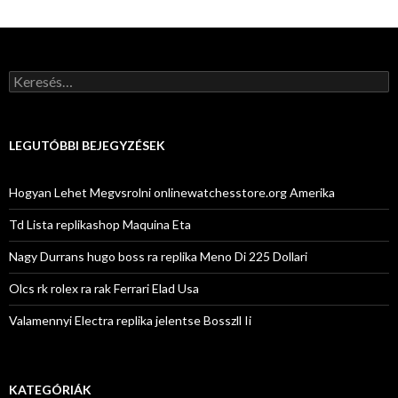
Keresés:
LEGUTÓBBI BEJEGYZÉSEK
Hogyan Lehet Megvsrolni onlinewatchesstore.org Amerika
Td Lista replikashop Maquina Eta
Nagy Durrans hugo boss ra replika Meno Di 225 Dollari
Olcs rk rolex ra rak Ferrari Elad Usa
Valamennyi Electra replika jelentse Bosszll Ii
KATEGÓRIÁK