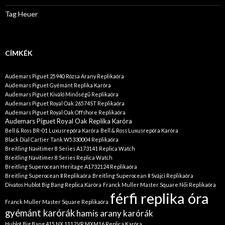
Tag Heuer
CÍMKÉK
Audemars Piguet 25940 Rózsa Arany Replikaóra
Audemars Piguet Gyémánt Replika Karóra
Audemars Piguet Kiváló Minőségű Replikaóra
Audemars Piguet Royal Oak 26574ST Replikaóra
Audemars Piguet Royal Oak Offshore Replikaóra
Audemars Piguet Royal Oak Replika Karóra
Bell & Ross BR-01 Luxusrepóra Karóra
Bell & Ross Luxusrepóra Karóra
Black Dial Cartier Tank W5330004 Replikaóra
Breitling Navitimer 8 Series A173141 Replica Watch
Breitling Navitimer 8 Series Replica Watch
Breitling Superocean Heritage A1732124 Replikaóra
Breitling Superocean Ⅱ Replikaóra
Breitling Superocean Ⅱ Svájci Replikaóra
Divatos Hublot Big Bang Replica Karóra
Franck Muller Master Square Női Replikaóra
férfi replika óra
Franck Muller Master Square Replikaóra
gyémánt karórák
hamis arany karórák
Hublot Big Bang 415.NX.1112.VR.MXM16 Replica Karóra