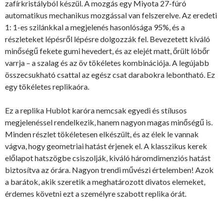
zafírkristályból készül. A mozgás egy Miyota 27-fúró
automatikus mechanikus mozgással van felszerelve. Az eredeti
1: 1-es szilánkkal a megjelenés hasonlósága 95%, és a
részleteket lépésről lépésre dolgozzák fel. Bevezetett kiváló
minőségű fekete gumi hevedert, és az elejét matt, őrült lóbőr
varrja – a szalag és az öv tökéletes kombinációja. A legújabb
összecsukható csattal az egész csat darabokra lebontható. Ez
egy tökéletes replikaóra.
Ez a replika Hublot karóra nemcsak egyedi és stílusos
megjelenéssel rendelkezik, hanem nagyon magas minőségű is.
Minden részlet tökéletesen elkészült, és az élek le vannak
vágva, hogy geometriai hatást érjenek el. A klasszikus kerek
előlapot hatszögbe csiszolják, kiváló háromdimenziós hatást
biztosítva az órára. Nagyon trendi művészi értelemben! Azok
a barátok, akik szeretik a meghatározott divatos elemeket,
érdemes követni ezt a személyre szabott replika órát.