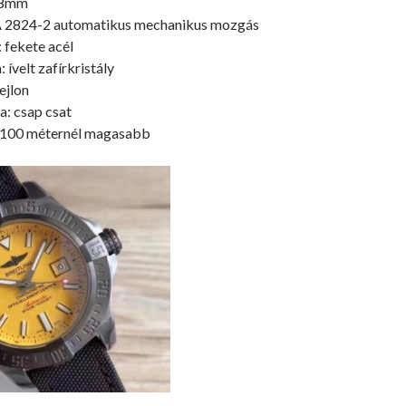
18mm
 2824-2 automatikus mechanikus mozgás
 fekete acél
 ívelt zafírkristály
ejlon
a: csap csat
t: 100 méternél magasabb