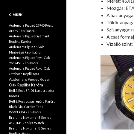
Méret: 45X
Mozgás: ETA
A ház anyaga:
CÍMKÉK
Tükör anyaga:
Audemars Piguet 25940 Rózsa
Szíj anyaga: n
Arany Replikaóra
A csat formáj
Audemars Piguet Gyémánt
Replika Karóra
Vízálló szin
Audemars Piguet Kiváló
Minőségű Replikaóra
Audemars Piguet Royal Oak
26574ST Replikaóra
Audemars Piguet Royal Oak
Offshore Replikaóra
Audemars Piguet Royal
Oak Replika Karóra
Bell & Ross BR-01 Luxusrepóra
Karóra
Bell & Ross Luxusrepóra Karóra
Black Dial Cartier Tank
W5330004 Replikaóra
Breitling Navitimer 8 Series
A173141 Replica Watch
Breitling Navitimer 8 Series
Replica Watch