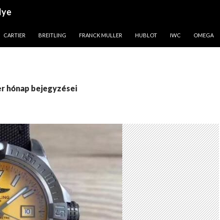
lye
CARTIER
BREITLING
FRANCK MULLER
HUBLOT
IWC
OMEGA
r hónap bejegyzései