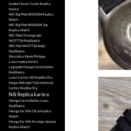
Hublot Classic Fusion Replica
Karóra
IWC Big Pilot IW501004 Replica
Watch
IWC Big Pilot IW501004 Top
Replica Watch
IWC Pilot Chronograph
IW377726 Replikaóra
IWC Pilot IW377726 Svájci
Replikaóra
Klasszikus Patek Philippe
Luxusrepóra Karóra
Legújabb Omega Constellation
Replikaóra
Luxus Cartier Női Replika Óra
Magas Költségű Teljesítményű
Cartier Replika Óra
Női Replica karóra
Omega Constellation Luxus
Replikaóra
Omega De Ville Olcsó Replica
Watch
Omega De Ville Prestige Sorozat
Replica Watch