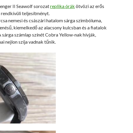
venger II Seawolf sorozat
replika órák
ötvözi az erős
 rendkívüli teljesítményt.
árcsa nemesi és császári hatalom sárga szimbóluma,
enésű, kiemelkedő az alacsony kulcsban és a fiatalok
A sárga számlap színét Cobra Yellow-nak hívják,
i nejlon szíja vadnak tűnik.