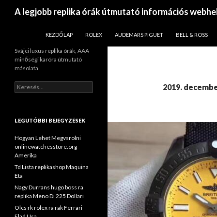
Keresés
A legjobb replika órák útmutató információs webhe
KILÉPÉS A TARTALOMBA
KEZDŐLAP
ROLEX
AUDEMARS PIGUET
BELL & ROSS
Svájci luxus replika órák, AAA
minőségi karóra útmutató
másolata
Keresés:
2019. decembe
LEGUTÓBBI BEJEGYZÉSEK
Hogyan Lehet Megvsrolni
onlinewatchesstore.org
Amerika
Td Lista replikashop Maquina
Eta
Nagy Durrans hugo boss ra
replika Meno Di 225 Dollari
Olcs rk rolex ra rak Ferrari
Elad Usa