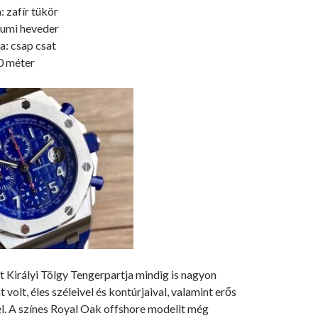
 zafír tükör
gumi heveder
a: csap csat
0 méter
 Királyi Tölgy Tengerpartja mindig is nagyon
volt, éles széleivel és kontúrjaival, valamint erős
. A színes Royal Oak offshore modellt még