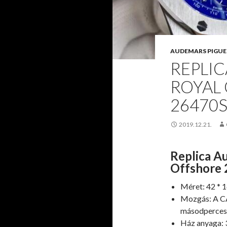
AUDEMARS PIGUE
REPLI
ROYAL
26470
2019.12.21.
Replica A
Offshore 
Méret: 42 *
Mozgás: A CA
másodperces
Ház anyaga: 