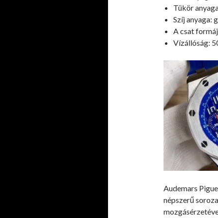
Tükör anyaga:
Szíj anyaga: 
A csat formáj
Vízállóság: 5
Audemars Piguet
népszerű sorozat 
mozgásérzetével