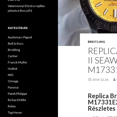
Valamennyi Electra replika
jelentse Bosszll Ii
KATEGÓRIÁK
Audemars Piguet
BREITLING
Bell & Ross
REPLIC
Breitling
Cartier
II SEA
Franck Muller
M17331
Hublot
IWC
2019.12.26.
Omega
Panerai
Patek Philippe
Replica Br
Richard Mille
M17331E2
Rolex
Részletes
Tag Heuer