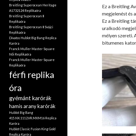
Breitling Superocean Heritage
Ez a Breitling A
A1732124 Replikaóra
megjelenést és a
Breitling Superocean Ⅱ
Ez a Breitling t
Replikaóra
Breitling Superocean Ⅱ Svájci
uralkodó megjel
Replikaóra
mélyen szereti. 
Divatos Hublot Big Bang Replica
bitumenes katona
Karóra
Franck Muller Master Square
Női Replikaóra
Franck Muller Master Square
Replikaóra
férfi replika
óra
gyémánt karórák
hamis arany karórák
Hublot Big Bang
415.NX.1112.VR.MXM16 Replica
Karóra
Hublot Classic Fusion King Gold
Replica Karóra