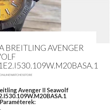
A BREITLING AVENGER
WOLF
E2.I530.109W.M20BASA.1
ONLINEWATCHESSTORE
eitling Avenger II Seawolf
.I530.109W.M20BASA.1
 Paraméterek: