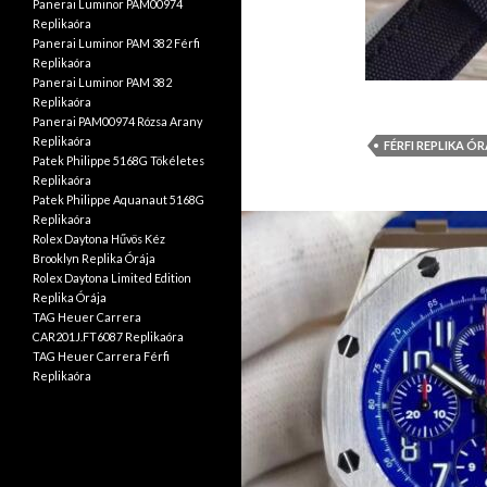
Panerai Luminor PAM00974
Replikaóra
Panerai Luminor PAM 382 Férfi
Replikaóra
Panerai Luminor PAM 382
Replikaóra
Panerai PAM00974 Rózsa Arany
Replikaóra
FÉRFI REPLIKA Ó
Patek Philippe 5168G Tökéletes
Replikaóra
Patek Philippe Aquanaut 5168G
Replikaóra
Rolex Daytona Hűvös Kéz
Brooklyn Replika Órája
Rolex Daytona Limited Edition
Replika Órája
TAG Heuer Carrera
CAR201J.FT6087 Replikaóra
TAG Heuer Carrera Férfi
Replikaóra