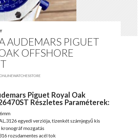
T
CA AUDEMARS PIGUET
 OAK OFFSHORE
ST
ONLINEWATCHESSTORE
udemars Piguet Royal Oak
26470ST Részletes Paraméterek:
 16mm
L.3126 egyedi verziója, tizenkét számjegyű kis
 kronográf mozgatás
316 rozsdamentes acél tok