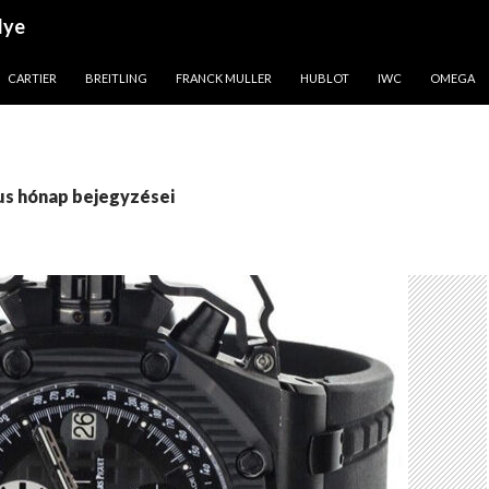
lye
CARTIER
BREITLING
FRANCK MULLER
HUBLOT
IWC
OMEGA
us hónap bejegyzései