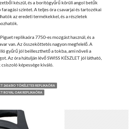
zetből készül, és a borítógyűrű körüli angol betűk
 faragási szintet. A teljes óra csavarjai és tartozékai
lhatók az eredeti termékekkel, és a részletek
nozhatók.
Piguet replikaóra 7750-es mozgást használ, és a
avar van. Az összeköttetés nagyon megfelelő. A
lló gyűrű jól beilleszthető a tokba, ami növeli a
ágot. Az óra hátulján lévő SWISS KÉSZLET jól látható,
 csiszoló képessége kiváló.
T 26165IO TÖKÉLETES REPLIKAÓRA
T ROYAL OAK REPLIKAÓRA