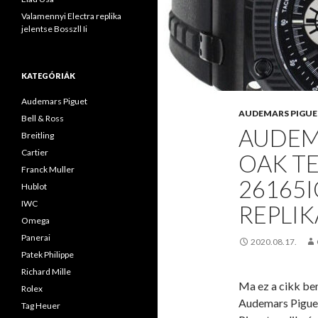
Valamennyi Electra replika
jelentse Bosszll Ii
KATEGÓRIÁK
Audemars Piguet
AUDEMARS PIGUE
Bell & Ross
AUDEM
Breitling
Cartier
OAK T
Franck Muller
26165I
Hublot
IWC
REPLI
Omega
Panerai
2020.08.17.
Patek Philippe
Richard Mille
Ma ez a cikk be
Rolex
Audemars Piguet
Tag Heuer