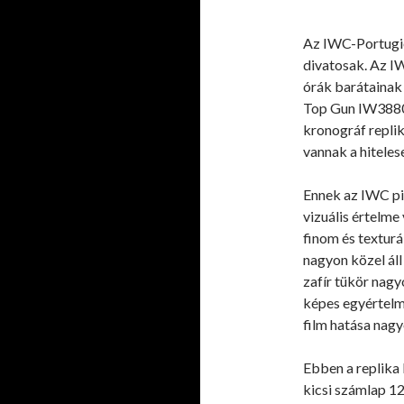
Az IWC-Portugie
divatosak. Az IW
órák barátainak
Top Gun IW38800
kronográf replik
vannak a hiteles
Ennek az IWC pi
vizuális értelme 
finom és texturá
nagyon közel áll
zafír tükör nagy
képes egyértelmű
film hatása nagy
Ebben a replika
kicsi számlap 12