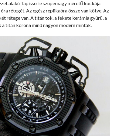
yzet alakú Tapisserie szupernagy méretű kockája
óra rétegét. Az egész replikaóra össze van kötve. Az
két rétege van. A titán tok, a fekete kerámia gyűrű, a
és a titán korona mind nagyon modern minták.