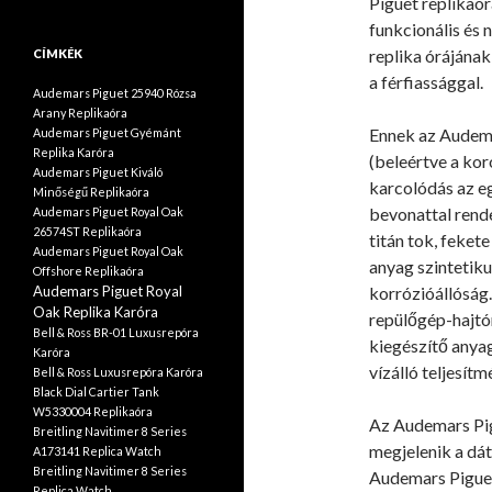
Piguet replikaó
funkcionális és
replika órájának
CÍMKÉK
a férfiassággal.
Audemars Piguet 25940 Rózsa
Arany Replikaóra
Ennek az Audem
Audemars Piguet Gyémánt
Replika Karóra
(beleértve a kor
Audemars Piguet Kiváló
karcolódás az e
Minőségű Replikaóra
bevonattal rend
Audemars Piguet Royal Oak
26574ST Replikaóra
titán tok, fekete
Audemars Piguet Royal Oak
anyag szintetiku
Offshore Replikaóra
Audemars Piguet Royal
korrózióállóság
Oak Replika Karóra
repülőgép-hajtó
Bell & Ross BR-01 Luxusrepóra
kiegészítő anya
Karóra
vízálló teljesítm
Bell & Ross Luxusrepóra Karóra
Black Dial Cartier Tank
W5330004 Replikaóra
Az Audemars Pig
Breitling Navitimer 8 Series
megjelenik a dát
A173141 Replica Watch
Breitling Navitimer 8 Series
Audemars Piguet
Replica Watch