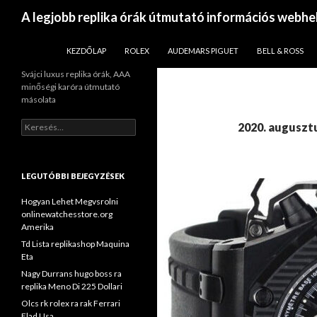
Keresés
A legjobb replika órák útmutató információs webhe
KILÉPÉS A TARTALOMBA
KEZDŐLAP
ROLEX
AUDEMARS PIGUET
BELL & ROSS
Svájci luxus replika órák, AAA
minőségi karóra útmutató
másolata
Keresés:
2020. auguszt
LEGUTÓBBI BEJEGYZÉSEK
Hogyan Lehet Megvsrolni
onlinewatchesstore.org
Amerika
Td Lista replikashop Maquina
Eta
Nagy Durrans hugo boss ra
replika Meno Di 225 Dollari
Olcs rk rolex ra rak Ferrari
Elad Usa