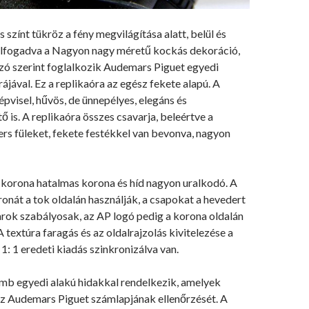
s színt tükröz a fény megvilágítása alatt, belül és
 Elfogadva a Nagyon nagy méretű kockás dekoráció,
zó szerint foglalkozik Audemars Piguet egyedi
rájával. Ez a replikaóra az egész fekete alapú. A
képvisel, hűvös, de ünnepélyes, elegáns és
is. A replikaóra összes csavarja, beleértve a
ers füleket, fekete festékkel van bevonva, nagyon
 korona hatalmas korona és híd nagyon uralkodó. A
onát a tok oldalán használják, a csapokat a hevedert
rok szabályosak, az AP logó pedig a korona oldalán
A textúra faragás és az oldalrajzolás kivitelezése a
 1: 1 eredeti kiadás szinkronizálva van.
mb egyedi alakú hidakkal rendelkezik, amelyek
az Audemars Piguet számlapjának ellenőrzését. A