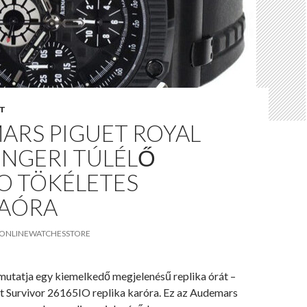
T
ARS PIGUET ROYAL
ENGERI TÚLÉLŐ
O TÖKÉLETES
KAÓRA
ONLINEWATCHESSTORE
mutatja egy kiemelkedő megjelenésű replika órát –
 Survivor 26165IO replika karóra. Ez az Audemars