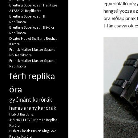
egyedülálló nég
Breitling Superocean Heritage
hangsúlyozza az 
A1732124 Replikaóra
Breitling Superocean Ⅱ
óra előlapjának 
Replikaóra
titán csavarok 
Breitling Superocean Ⅱ Svájci
Replikaóra
Divatos Hublot Big Bang Replica
Karóra
Franck Muller Master Square
Női Replikaóra
Franck Muller Master Square
Replikaóra
férfi replika
óra
gyémánt karórák
hamis arany karórák
Hublot Big Bang
415.NX.1112.VR.MXM16 Replica
Karóra
Hublot Classic Fusion King Gold
Replica Karóra