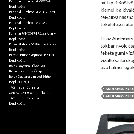
Panerai Luminor PAM00974
hátlap titánötvö
Replikaóra
kiemelik a kiváló
Panerai Luminor PAM 382 Férfi
felváltva haszná
Replikaóra
Panerai Luminor PAM 382
tökéletesen utá
Replikaóra
Panerai PAM00974 Rózsa Arany
Ez az Audemars 
Replikaóra
Patek Philippe 5168G Tökéletes
tokban nyolc cs
Replikaóra
fekete gumi vízá
Patek Philippe Aquanaut 5168G
vízálló szilárds
Replikaóra
Rolex Daytona Hűvös Kéz
és a halmérlegek
Brooklyn Replika Órája
Rolex Daytona Limited Edition
Replika Órája
TAG Heuer Carrera
AUDEMARS PIGUE
CAR201J.FT6087 Replikaóra
AUDEMARS PIGUE
TAG Heuer Carrera Férfi
Replikaóra