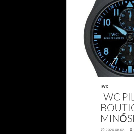
IWC
IWC PI
BOUTI
MINŐS
2020.08.02.