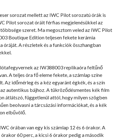
ser sorozat mellett az IWC Pilot sorozatú órák is
C Pilot sorozat óráit férfias megjelenésükkel az
 többsége szeret. Ma megosztom veled az IWC Pilot
3 Boutique Edition teljesen fekete kerámia
a óráját. A részletek és a funkciók összhangban
ekkel.
lótafegyvernek az IW388003 replikaóra feltűnő
van. A teljes óra fő eleme fekete, a számlap színe
lt. Az időmérleg és a kéz egyaránt égkék, és a szín
 az autentikus bájhoz. A tükröződésmentes kék film
on átlátszó, függetlenül attól, hogy milyen szögben
en beolvasni a tárcsázási információkat, és a kék
on elbűvölő.
 IWC órában van egy kis számlap 12 és 6 órakor. A
 órakor 60 perc, a kicsi 6 órakor pedig a második