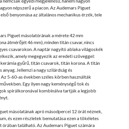
ra nemcsak egyedi megjelenésű, hanem nagyon
 nagyon népszerű a piacon. Az Audemars Piguet
 első benyomása az általános mechanikus érzék, tele
ars Piguet másolatórának a mérete 42 mm
ona átmérőjét 46 mm), minden titán csavar, nincs
gyes csavarokon. A naptár nagyító ablaka világoskék
elkezik, amely megegyezik az eredeti szöveggel:
 kerámia gyűrű, titán csavarok, titán korona. A titán
s anyag. Jellemzi a nagy szilárdság és
. Az 5-60-as években széles körben használták
művekben. Egy ilyen nagy keménységű tok és
gok spirálkoronával kombinálva tartják a legjobb
ényt.
uet másolatának apró másodpercei 12 órát néznek,
um, és ezen részletek bemutatása ezen a tökéletes
 órában található. Az Audemars Piguet számára