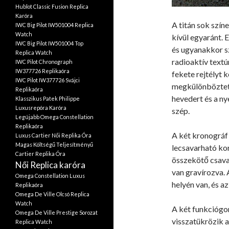
Hublot Classic Fusion Replica
Karóra
A titán sok színe
IWC Big Pilot IW501004 Replica
Watch
kívül egyaránt.
IWC Big Pilot IW501004 Top
és ugyanakkor s
Replica Watch
radioaktív textú
IWC Pilot Chronograph
IW377726 Replikaóra
fekete rejtélyt 
IWC Pilot IW377726 Svájci
megkülönböztető 
Replikaóra
hevedert és a ny
Klasszikus Patek Philippe
Luxusrepóra Karóra
szép.
Legújabb Omega Constellation
Replikaóra
A két kronográf
Luxus Cartier Női Replika Óra
Magas Költségű Teljesítményű
lecsavarható kor
Cartier Replika Óra
összekötő csava
Női Replica karóra
van gravírozva. 
Omega Constellation Luxus
helyén van, és az
Replikaóra
Omega De Ville Olcsó Replica
Watch
A két funkciógo
Omega De Ville Prestige Sorozat
visszatükrözik 
Replica Watch