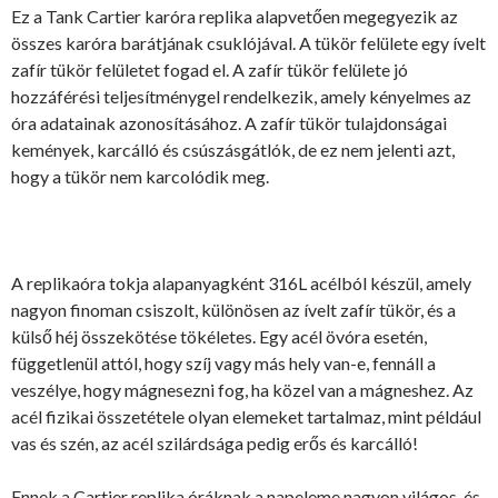
Ez a Tank Cartier karóra replika alapvetően megegyezik az
összes karóra barátjának csuklójával. A tükör felülete egy ívelt
zafír tükör felületet fogad el. A zafír tükör felülete jó
hozzáférési teljesítménygel rendelkezik, amely kényelmes az
óra adatainak azonosításához. A zafír tükör tulajdonságai
kemények, karcálló és csúszásgátlók, de ez nem jelenti azt,
hogy a tükör nem karcolódik meg.
A replikaóra tokja alapanyagként 316L acélból készül, amely
nagyon finoman csiszolt, különösen az ívelt zafír tükör, és a
külső héj összekötése tökéletes. Egy acél övóra esetén,
függetlenül attól, hogy szíj vagy más hely van-e, fennáll a
veszélye, hogy mágnesezni fog, ha közel van a mágneshez. Az
acél fizikai összetétele olyan elemeket tartalmaz, mint például
vas és szén, az acél szilárdsága pedig erős és karcálló!
Ennek a Cartier replika óráknak a napeleme nagyon világos, és