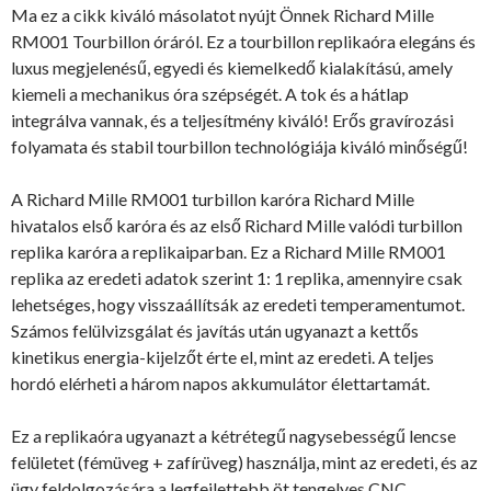
Ma ez a cikk kiváló másolatot nyújt Önnek Richard Mille
RM001 Tourbillon óráról. Ez a tourbillon replikaóra elegáns és
luxus megjelenésű, egyedi és kiemelkedő kialakítású, amely
kiemeli a mechanikus óra szépségét. A tok és a hátlap
integrálva vannak, és a teljesítmény kiváló! Erős gravírozási
folyamata és stabil tourbillon technológiája kiváló minőségű!
A Richard Mille RM001 turbillon karóra Richard Mille
hivatalos első karóra és az első Richard Mille valódi turbillon
replika karóra a replikaiparban. Ez a Richard Mille RM001
replika az eredeti adatok szerint 1: 1 replika, amennyire csak
lehetséges, hogy visszaállítsák az eredeti temperamentumot.
Számos felülvizsgálat és javítás után ugyanazt a kettős
kinetikus energia-kijelzőt érte el, mint az eredeti. A teljes
hordó elérheti a három napos akkumulátor élettartamát.
Ez a replikaóra ugyanazt a kétrétegű nagysebességű lencse
felületet (fémüveg + zafírüveg) használja, mint az eredeti, és az
ügy feldolgozására a legfejlettebb öt tengelyes CNC