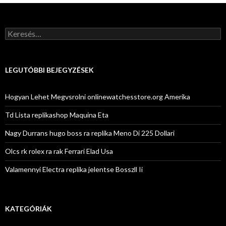
Keresés:
LEGUTÓBBI BEJEGYZÉSEK
Hogyan Lehet Megvsrolni onlinewatchesstore.org Amerika
Td Lista replikashop Maquina Eta
Nagy Durrans hugo boss ra replika Meno Di 225 Dollari
Olcs rk rolex ra rak Ferrari Elad Usa
Valamennyi Electra replika jelentse Bosszll Ii
KATEGÓRIÁK