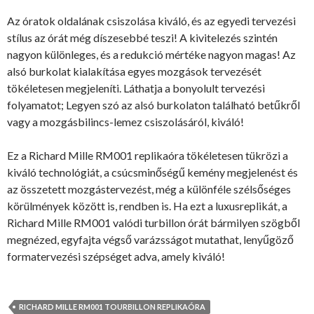
Az óratok oldalának csiszolása kiváló, és az egyedi tervezési
stílus az órát még díszesebbé teszi! A kivitelezés szintén
nagyon különleges, és a redukció mértéke nagyon magas! Az
alsó burkolat kialakítása egyes mozgások tervezését
tökéletesen megjeleníti. Láthatja a bonyolult tervezési
folyamatot; Legyen szó az alsó burkolaton található betűkről
vagy a mozgásbilincs-lemez csiszolásáról, kiváló!
Ez a Richard Mille RM001 replikaóra tökéletesen tükrözi a
kiváló technológiát, a csúcsminőségű kemény megjelenést és
az összetett mozgástervezést, még a különféle szélsőséges
körülmények között is, rendben is. Ha ezt a luxusreplikát, a
Richard Mille RM001 valódi turbillon órát bármilyen szögből
megnézed, egyfajta végső varázsságot mutathat, lenyűgöző
formatervezési szépséget adva, amely kiváló!
RICHARD MILLE RM001 TOURBILLON REPLIKAÓRA