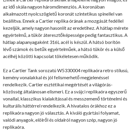
az idő skála nagyon háromdimenziós. A koronában
alkalmazott nyolcszögletű koronát szintetikus spinellel van
beállítva. Ennek a Cartier replika órának a mozgását fedéllel
kezeljük, amely nagyon hasonlít az eredetihez. A hátlap mérete
egyértelmű, a tükör áteresztőképessége pedig fantasztikus. A
hátlap alapanyagaként 316L acél is készül. A hátsó borítón
lévő számok és betűk egyértelműek, a hátsó tükör és a külső
acélhéj közötti kapcsolat tökéletesen működik.
Ez a Cartier Tank sorozatú W5330004 replikaóra retro stílusú,
kemény vonalakkal és jól felismerhető megjelenéssel
rendelkezik. Cartier esztétikai megértését a világórás-
közösség általánosan elismeri. Ez a svájci replikaóra egyszerű
vonallal, klasszikus kialakítással és messzemenő történelmi és
kulturális háttérrel rendelkezik. A hivatalos órákhoz ez a
replikaóra nagyon jó választás. A kiváló gyártási folyamat,
valódi anyagok, elölről és oldalról nagyon szép, nagyon jó
replikaóra.