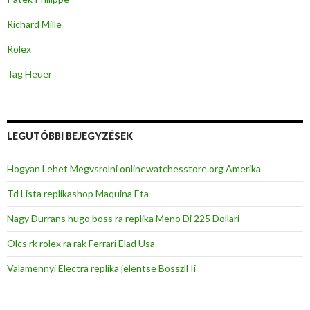
Richard Mille
Rolex
Tag Heuer
LEGUTÓBBI BEJEGYZÉSEK
Hogyan Lehet Megvsrolni onlinewatchesstore.org Amerika
Td Lista replikashop Maquina Eta
Nagy Durrans hugo boss ra replika Meno Di 225 Dollari
Olcs rk rolex ra rak Ferrari Elad Usa
Valamennyi Electra replika jelentse Bosszll Ii