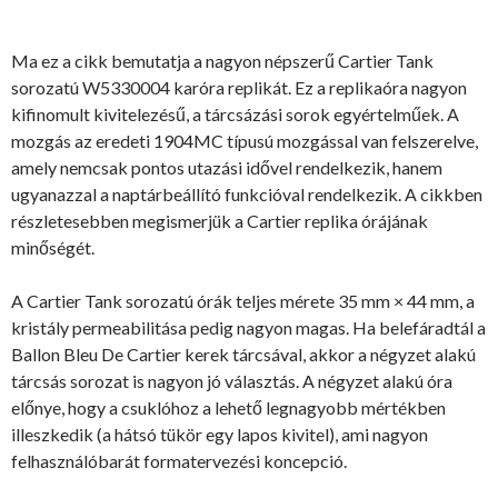
Ma ez a cikk bemutatja a nagyon népszerű Cartier Tank
sorozatú W5330004 karóra replikát. Ez a replikaóra nagyon
kifinomult kivitelezésű, a tárcsázási sorok egyértelműek. A
mozgás az eredeti 1904MC típusú mozgással van felszerelve,
amely nemcsak pontos utazási idővel rendelkezik, hanem
ugyanazzal a naptárbeállító funkcióval rendelkezik. A cikkben
részletesebben megismerjük a Cartier replika órájának
minőségét.
A Cartier Tank sorozatú órák teljes mérete 35 mm × 44 mm, a
kristály permeabilitása pedig nagyon magas. Ha belefáradtál a
Ballon Bleu De Cartier kerek tárcsával, akkor a négyzet alakú
tárcsás sorozat is nagyon jó választás. A négyzet alakú óra
előnye, hogy a csuklóhoz a lehető legnagyobb mértékben
illeszkedik (a hátsó tükör egy lapos kivitel), ami nagyon
felhasználóbarát formatervezési koncepció.