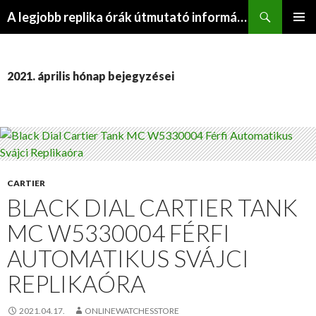
Keresés
A legjobb replika órák útmutató információs webhelye
KILÉPÉS
ELSŐDL
A
MENÜ
TARTALOMBA
2021. április hónap bejegyzései
CARTIER
BLACK DIAL CARTIER TANK
MC W5330004 FÉRFI
AUTOMATIKUS SVÁJCI
REPLIKAÓRA
2021.04.17.
ONLINEWATCHESSTORE