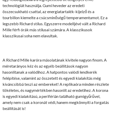
technológiát használja. Gumi heveder az eredeti
összecsukható csattal, az energiatartalék-kijelző és a
tourbillon kiemelte a csúcsminőségű temperamentumot. Ez a
legszebb Richard stílus. Egyszerre modelljévé vált a Richard
Mille férfi órák más stílusai számára. A klasszikusok
klasszikusai soha nem elavultak.
A Richard Mille karóra másolatának kivitele nagyon finom. A
méretarányos kéz és az egyéb beállítások nagyon
hasonlítanak a valódihoz. A hatpontos valódi lendkerék
felépítése, valamint az összetett és egyedi kialakítás még
kíváncsibbá teszi az embereket! A replikaóra minden részlete
tökéletes, és nagymértékben hasonlít az eredetihez. A korona
is egyedi kialakítású, a periférián található gumigyűrűvel,
amely nem csak a koronát védi, hanem megkönnyíti a forgatás
beállítását is!