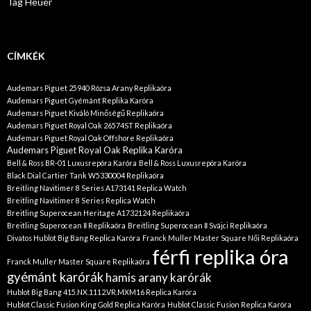
Tag Heuer
CÍMKÉK
Audemars Piguet 25940 Rózsa Arany Replikaóra
Audemars Piguet Gyémánt Replika Karóra
Audemars Piguet Kiváló Minőségű Replikaóra
Audemars Piguet Royal Oak 26574ST Replikaóra
Audemars Piguet Royal Oak Offshore Replikaóra
Audemars Piguet Royal Oak Replika Karóra
Bell & Ross BR-01 Luxusrepóra Karóra
Bell & Ross Luxusrepóra Karóra
Black Dial Cartier Tank W5330004 Replikaóra
Breitling Navitimer 8 Series A173141 Replica Watch
Breitling Navitimer 8 Series Replica Watch
Breitling Superocean Heritage A1732124 Replikaóra
Breitling Superocean Ⅱ Replikaóra
Breitling Superocean Ⅱ Svájci Replikaóra
Divatos Hublot Big Bang Replica Karóra
Franck Muller Master Square Női Replikaóra
férfi replika óra
Franck Muller Master Square Replikaóra
gyémánt karórák
hamis arany karórák
Hublot Big Bang 415.NX.1112.VR.MXM16 Replica Karóra
Hublot Classic Fusion King Gold Replica Karóra
Hublot Classic Fusion Replica Karóra