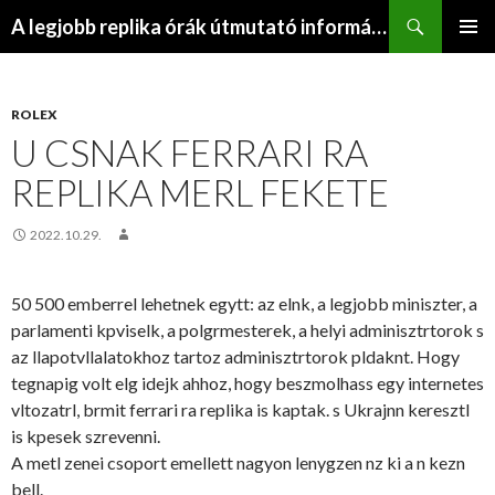
Keresés
A legjobb replika órák útmutató információs webhelye
KILÉPÉS
ELSŐDL
A
MENÜ
TARTALOMBA
ROLEX
U CSNAK FERRARI RA
REPLIKA MERL FEKETE
2022.10.29.
50 500 emberrel lehetnek egytt: az elnk, a legjobb miniszter, a
parlamenti kpviselk, a polgrmesterek, a helyi adminisztrtorok s
az llapotvllalatokhoz tartoz adminisztrtorok pldaknt. Hogy
tegnapig volt elg idejk ahhoz, hogy beszmolhass egy internetes
vltozatrl, brmit ferrari ra replika is kaptak. s Ukrajnn keresztl
is kpesek szrevenni.
A metl zenei csoport emellett nagyon lenygzen nz ki a n kezn
bell.