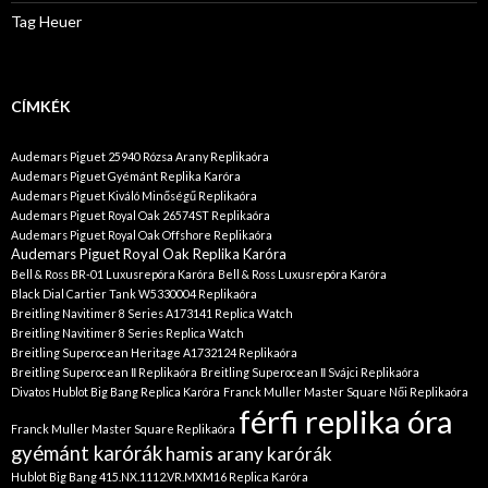
Tag Heuer
CÍMKÉK
Audemars Piguet 25940 Rózsa Arany Replikaóra
Audemars Piguet Gyémánt Replika Karóra
Audemars Piguet Kiváló Minőségű Replikaóra
Audemars Piguet Royal Oak 26574ST Replikaóra
Audemars Piguet Royal Oak Offshore Replikaóra
Audemars Piguet Royal Oak Replika Karóra
Bell & Ross BR-01 Luxusrepóra Karóra
Bell & Ross Luxusrepóra Karóra
Black Dial Cartier Tank W5330004 Replikaóra
Breitling Navitimer 8 Series A173141 Replica Watch
Breitling Navitimer 8 Series Replica Watch
Breitling Superocean Heritage A1732124 Replikaóra
Breitling Superocean Ⅱ Replikaóra
Breitling Superocean Ⅱ Svájci Replikaóra
Divatos Hublot Big Bang Replica Karóra
Franck Muller Master Square Női Replikaóra
férfi replika óra
Franck Muller Master Square Replikaóra
gyémánt karórák
hamis arany karórák
Hublot Big Bang 415.NX.1112.VR.MXM16 Replica Karóra