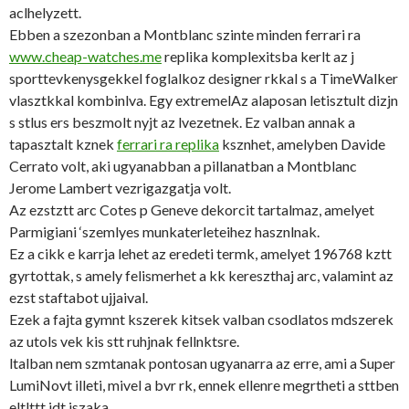
aclhelyzett.
Ebben a szezonban a Montblanc szinte minden ferrari ra
www.cheap-watches.me
replika komplexitsba kerlt az j
sporttevkenysgekkel foglalkoz designer rkkal s a TimeWalker
vlasztkkal kombinlva. Egy extremelAz alaposan letisztult dizjn
s stlus ers beszmolt nyjt az lvezetnek. Ez valban annak a
tapasztalt kznek
ferrari ra replika
ksznhet, amelyben Davide
Cerrato volt, aki ugyanabban a pillanatban a Montblanc
Jerome Lambert vezrigazgatja volt.
Az ezstztt arc Cotes p Geneve dekorcit tartalmaz, amelyet
Parmigiani ‘szemlyes munkaterleteihez hasznlnak.
Ez a cikk e karrja lehet az eredeti termk, amelyet 196768 kztt
gyrtottak, s amely felismerhet a kk kereszthaj arc, valamint az
ezst staftabot ujjaival.
Ezek a fajta gymnt kszerek kitsek valban csodlatos mdszerek
az utols vek kis stt ruhjnak fellnktsre.
ltalban nem szmtanak pontosan ugyanarra az erre, ami a Super
LumiNovt illeti, mivel a bvr rk, ennek ellenre megrtheti a sttben
eltlttt idt jszaka.