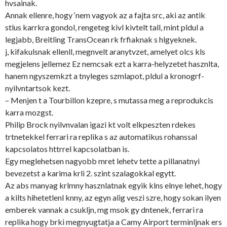
hvsainak.
Annak ellenre, hogy ‘nem vagyok az a fajta src, aki az antik
stlus karrkra gondol, rengeteg kivl kivtelt tall, mint pldul a
legjabb, Breitling TransOcean rk frfiaknak s hlgyeknek.
j, kifakulsnak ellenll, megnvelt aranytvzet, amelyet olcs kls
megjelens jellemez Ez nemcsak ezt a karra-helyzetet hasznlta,
hanem ngyszemkzt a tnyleges szmlapot, pldul a kronogrf-
nyilvntartsok kezt.
– Menjen t a Tourbillon kzepre, s mutassa meg a reprodukcis
karra mozgst.
Philip Brock nyilvnvalan igazi kt volt elkpeszten rdekes
trtnetekkel ferrari ra replika s az automatikus rohanssal
kapcsolatos httrrel kapcsolatban is.
Egy meglehetsen nagyobb mret lehetv tette a pillanatnyi
bevezetst a karima krli 2. szint szalagokkal egytt.
Az abs manyag krlmny hasznlatnak egyik klns elnye lehet, hogy
a kilts hihetetlenl knny, az egyn alig veszi szre, hogy sokan ilyen
emberek vannak a csukljn, mg msok gy dntenek, ferrari ra
replika hogy brki megnyugtatja a Camy Airport terminljnak ers