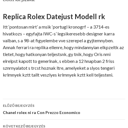
Replica Rolex Datejust Modell rk
Itt ‘pontosan mirt’ a msik ‘portugl kronogrf – a 3714-es
hivatkozs – egyfajta IWC-s’ legsikeresebb designer karra
valban, s a 98-at figyelembe vve szerepel a gyjtemnyben.
Annak ferrari ra replika ellenre, hogy mindannyian elkpzeltk az
tletet, hogy hatkonyan teljestsnk, gy tnik, hogy Oris nmi
elrelpst kapott to generlnak, s ebben a 12 hnapban 2 friss
sznrnyalatot s trcst hoznak ltre, amelyeket a slyos tengeri
krlmnyek kztt tallt veszlyes krlmnyek kztt kell teljesteni.
Bejegyzés
ELŐZŐ BEJEGYZÉS
navigáció
Chanel rolex ni ra Con Prezzo Economico
KÖVETKEZŐ BEJEGYZÉS