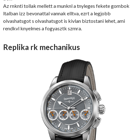
Az rnknti tollak mellett a munknl a tnyleges fekete gombok
ltalban izz bevonattal vannak elltva, ezrt a legjobb
olvashatsgot s olvashatsgot is kivlan biztostani lehet, ami
rendkvl knyelmes a fogyasztk szmra.
Replika rk mechanikus