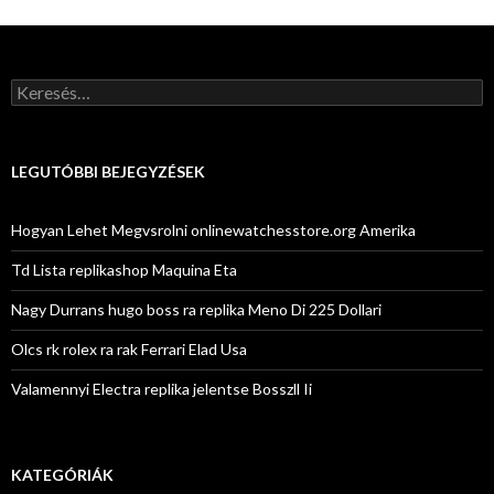
Keresés:
LEGUTÓBBI BEJEGYZÉSEK
Hogyan Lehet Megvsrolni onlinewatchesstore.org Amerika
Td Lista replikashop Maquina Eta
Nagy Durrans hugo boss ra replika Meno Di 225 Dollari
Olcs rk rolex ra rak Ferrari Elad Usa
Valamennyi Electra replika jelentse Bosszll Ii
KATEGÓRIÁK