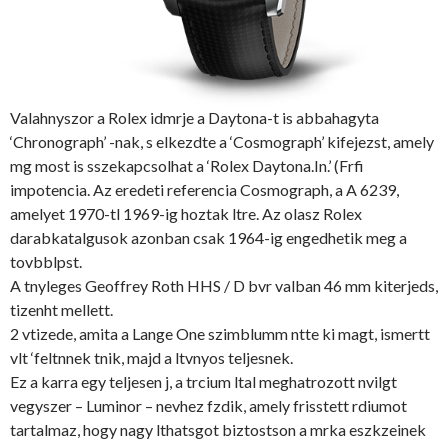
Valahnyszor a Rolex idmrje a Daytona-t is abbahagyta
‘Chronograph’ -nak, s elkezdte a ‘Cosmograph’ kifejezst, amely
mg most is sszekapcsolhat a ‘Rolex Daytona.In.’ (Frfi
impotencia. Az eredeti referencia Cosmograph, a A 6239,
amelyet 1970-tl 1969-ig hoztak ltre. Az olasz Rolex
darabkatalgusok azonban csak 1964-ig engedhetik meg a
tovbblpst.
A tnyleges Geoffrey Roth HHS / D bvr valban 46 mm kiterjeds,
tizenht mellett.
2 vtizede, amita a Lange One szimblumm ntte ki magt, ismertt
vlt ‘feltnnek tnik, majd a ltvnyos teljesnek.
Ez a karra egy teljesen j, a trcium ltal meghatrozott nvilgt
vegyszer – Luminor – nevhez fzdik, amely frisstett rdiumot
tartalmaz, hogy nagy lthatsgot biztostson a mrka eszkzeinek