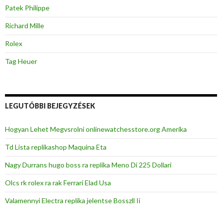
Patek Philippe
Richard Mille
Rolex
Tag Heuer
LEGUTÓBBI BEJEGYZÉSEK
Hogyan Lehet Megvsrolni onlinewatchesstore.org Amerika
Td Lista replikashop Maquina Eta
Nagy Durrans hugo boss ra replika Meno Di 225 Dollari
Olcs rk rolex ra rak Ferrari Elad Usa
Valamennyi Electra replika jelentse Bosszll Ii