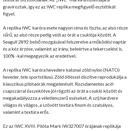
gravíroztak, így ez az IWC replika megfigyelő esztétikát
figyel.
A replika IWC karóra esete nagyon sima és tiszta, az alsó része
sűrű, az alsó része pedig védi az órát a csuklója között. A
Seagull 2892 belső mozgásával felszerelve a működési naptár
és a kéz érzése, valamint az irány, beleértve a tekercselést is,
100% -kal megegyezik az eredetivel.
A replika IWC karóra hevedere katonai zöld nylon (NATO)
heveder, tele sportstílusú. Zöld öltéssel díszítve reprodukálja a
klasszikus pilótaórák megjelenését. Rozsdamentes acél
csapszárral összekötve jól rögzíti az órát a csukló között és
megakadályozza a véletlenszerű eséseket. A szíj hardvere
világos és világos, a szövött textúra finom és szabályos,
valamint a textúra erős.
Ez az IWC XVIII. Pilóta Mark IW327007 órájának replikája