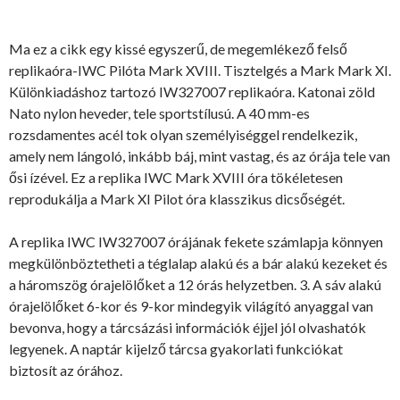
Ma ez a cikk egy kissé egyszerű, de megemlékező felső
replikaóra-IWC Pilóta Mark XVIII. Tisztelgés a Mark Mark XI.
Különkiadáshoz tartozó IW327007 replikaóra. Katonai zöld
Nato nylon heveder, tele sportstílusú. A 40 mm-es
rozsdamentes acél tok olyan személyiséggel rendelkezik,
amely nem lángoló, inkább báj, mint vastag, és az órája tele van
ősi ízével. Ez a replika IWC Mark XVIII óra tökéletesen
reprodukálja a Mark XI Pilot óra klasszikus dicsőségét.
A replika IWC IW327007 órájának fekete számlapja könnyen
megkülönböztetheti a téglalap alakú és a bár alakú kezeket és
a háromszög órajelölőket a 12 órás helyzetben. 3. A sáv alakú
órajelölőket 6-kor és 9-kor mindegyik világító anyaggal van
bevonva, hogy a tárcsázási információk éjjel jól olvashatók
legyenek. A naptár kijelző tárcsa gyakorlati funkciókat
biztosít az órához.