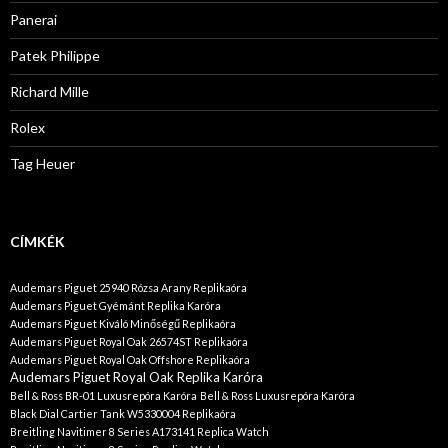
Panerai
Patek Philippe
Richard Mille
Rolex
Tag Heuer
CÍMKÉK
Audemars Piguet 25940 Rózsa Arany Replikaóra
Audemars Piguet Gyémánt Replika Karóra
Audemars Piguet Kiváló Minőségű Replikaóra
Audemars Piguet Royal Oak 26574ST Replikaóra
Audemars Piguet Royal Oak Offshore Replikaóra
Audemars Piguet Royal Oak Replika Karóra
Bell & Ross BR-01 Luxusrepóra Karóra
Bell & Ross Luxusrepóra Karóra
Black Dial Cartier Tank W5330004 Replikaóra
Breitling Navitimer 8 Series A173141 Replica Watch