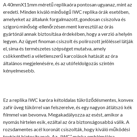
A 40mmX11mm méretű replikaóra pontosan ugyanaz, mint az
eredeti. Minden kiváló minőségű IWC replika órák esetében,
amelyeket az általunk forgalmazott, gondosan csiszolva és
szigorú minőség-ellenőrzésen ment keresztül az órás
gyártónál annak biztosítása érdekében, hogy a verzió a helyén
legyen. Az ügyet finoman csiszolt és polírozott jelöléssel látják
el, sima és természetes szépséget mutatva, amely
csökkentheti a véletlenszerű karcolások hatását az óra
általános megjelenésére, és az utófeldolgozás szintén
kényelmesebb.
Ez a replika IWC karóra kétoldalas tükröződésmentes, konvex
zafír üveg tükörrel van felszerelve, és egy nagyon átlátszó kék
filmmel van bevonva. Megakadályozza az esést, amikor a
nyomás hirtelen esik, ezáltal az óra biztonságosabbá válik. A
rozsdamentes acél koronát csiszolták, hogy kiváló működési
textúrát biztosítsanak. Az „IWC” márka emblémájára