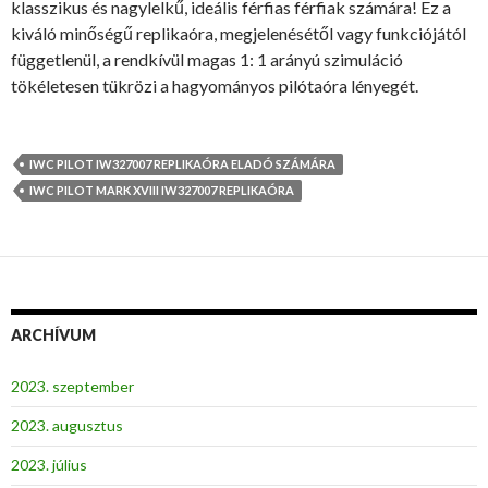
klasszikus és nagylelkű, ideális férfias férfiak számára! Ez a
kiváló minőségű replikaóra, megjelenésétől vagy funkciójától
függetlenül, a rendkívül magas 1: 1 arányú szimuláció
tökéletesen tükrözi a hagyományos pilótaóra lényegét.
IWC PILOT IW327007 REPLIKAÓRA ELADÓ SZÁMÁRA
IWC PILOT MARK XVIII IW327007 REPLIKAÓRA
ARCHÍVUM
2023. szeptember
2023. augusztus
2023. július