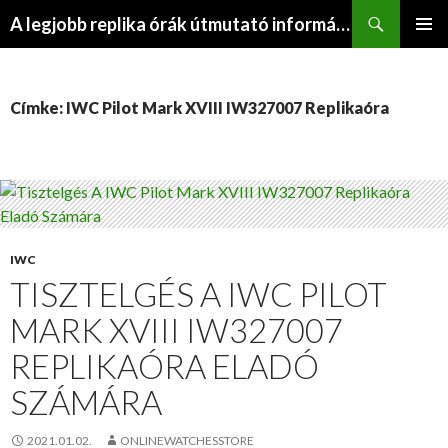
Keresés
A legjobb replika órák útmutató információs webhelye
KILÉPÉS
ELSŐDL
A
MENÜ
TARTALOMBA
Címke: IWC Pilot Mark XVIII IW327007 Replikaóra
IWC
TISZTELGÉS A IWC PILOT
MARK XVIII IW327007
REPLIKAÓRA ELADÓ
SZÁMÁRA
2021.01.02.
ONLINEWATCHESSTORE