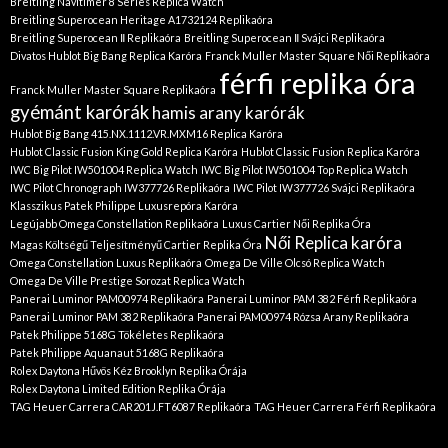
Breitling Navitimer 8 Series Replica Watch
Breitling Superocean Heritage A1732124 Replikaóra
Breitling Superocean Ⅱ Replikaóra
Breitling Superocean Ⅱ Svájci Replikaóra
Divatos Hublot Big Bang Replica Karóra
Franck Muller Master Square Női Replikaóra
férfi replika óra
Franck Muller Master Square Replikaóra
gyémánt karórák
hamis arany karórák
Hublot Big Bang 415.NX.1112.VR.MXM16 Replica Karóra
Hublot Classic Fusion King Gold Replica Karóra
Hublot Classic Fusion Replica Karóra
IWC Big Pilot IW501004 Replica Watch
IWC Big Pilot IW501004 Top Replica Watch
IWC Pilot Chronograph IW377726 Replikaóra
IWC Pilot IW377726 Svájci Replikaóra
Klasszikus Patek Philippe Luxusrepóra Karóra
Legújabb Omega Constellation Replikaóra
Luxus Cartier Női Replika Óra
Női Replica karóra
Magas Költségű Teljesítményű Cartier Replika Óra
Omega Constellation Luxus Replikaóra
Omega De Ville Olcsó Replica Watch
Omega De Ville Prestige Sorozat Replica Watch
Panerai Luminor PAM00974 Replikaóra
Panerai Luminor PAM 382 Férfi Replikaóra
Panerai Luminor PAM 382 Replikaóra
Panerai PAM00974 Rózsa Arany Replikaóra
Patek Philippe 5168G Tökéletes Replikaóra
Patek Philippe Aquanaut 5168G Replikaóra
Rolex Daytona Hűvös Kéz Brooklyn Replika Órája
Rolex Daytona Limited Edition Replika Órája
TAG Heuer Carrera CAR201J.FT6087 Replikaóra
TAG Heuer Carrera Férfi Replikaóra