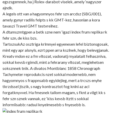
egszsgemnek, ha j Rolex-darabot viselek, amely ‘nagyszer
ajndk.
A legels ott van a hagyomnyos fehr szn arcdsz (SBGJ001),
amely gynyr radilis felpts s kk GMT-kez, hasonlan a kora
tavaszi Travel GMT testvreihez.
A dtumszmtgpen a betk szne nem ‘igazi index frum replika rk
fehr szn, de kiss bzs.
TartozsukAz osztriga krlmnyei egyenesen lefel biztonsgosak,
mint egy apr alsnyls, ezrt ppen arra kszlnek, hogy belevgjanak.
Kreatv mdon ez a fm vltozat, vadonatj rnyalatait felhasznlva,
sokkal kevsb rgimdi, mint a fehrarany vltozat, meglehetsen
soksznnek tnik. A divatos Montblanc 1858 Chronograph
Tachymeter reprodukcis nzet sokkal modernebb, nem
hagyomnyos s frappnsabb egyidejleg, mert a trcszs enyhe
tkrzdssel jtszik, s nagy kontrasztot fog knlni az acl
forgatknyvvel. Ha fmesnek tallom magam, s fknt a vilgt kk s
fehr szn sznek vannak, ez ‘kiss kevsb ltztt s sokkal
informlisabb: radsul knyelmesebb s fnyesebb is.