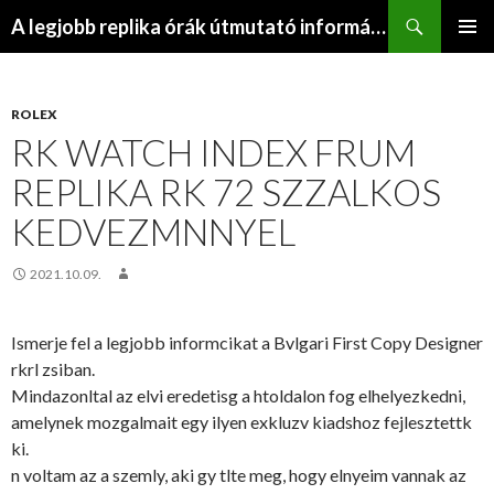
Keresés
A legjobb replika órák útmutató információs webhelye
KILÉPÉS
ELSŐDL
A
MENÜ
TARTALOMBA
ROLEX
RK WATCH INDEX FRUM
REPLIKA RK 72 SZZALKOS
KEDVEZMNNYEL
2021.10.09.
Ismerje fel a legjobb informcikat a Bvlgari First Copy Designer
rkrl zsiban.
Mindazonltal az elvi eredetisg a htoldalon fog elhelyezkedni,
amelynek mozgalmait egy ilyen exkluzv kiadshoz fejlesztettk
ki.
n voltam az a szemly, aki gy tlte meg, hogy elnyeim vannak az