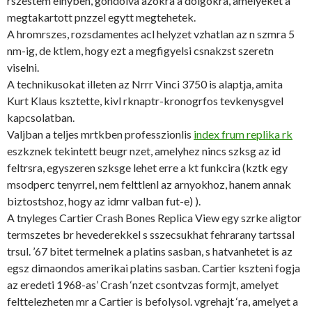
rszestem elnyben, gondolva azokra a dolgokra, amelyeket a
megtakartott pnzzel egytt megtehetek.
A hromrszes, rozsdamentes acl helyzet vzhatlan az n szmra 5
nm-ig, de ktlem, hogy ezt a megfigyelsi csnakzst szeretn
viselni.
A technikusokat illeten az Nrrr Vinci 3750 is alaptja, amita
Kurt Klaus ksztette, kivl rknaptr-kronogrfos tevkenysgvel
kapcsolatban.
Valjban a teljes mrtkben professzionlis
index frum replika rk
eszkznek tekintett beugr nzet, amelyhez nincs szksg az id
feltrsra, egyszeren szksge lehet erre a kt funkcira (kztk egy
msodperc tenyrrel, nem felttlenl az arnyokhoz, hanem annak
biztostshoz, hogy az idmr valban fut-e) ).
A tnyleges Cartier Crash Bones Replica View egy szrke aligtor
termszetes br hevederekkel s sszecsukhat fehrarany tartssal
trsul. ’67 bitet termelnek a platins sasban, s hatvanhetet is az
egsz dimaondos amerikai platins sasban. Cartier kszteni fogja
az eredeti 1968-as’ Crash ‘nzet csontvzas formjt, amelyet
felttelezheten mr a Cartier is befolysol. vgrehajt ‘ra, amelyet a