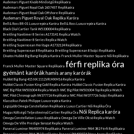
Audemars Piguet Kiváló Minőségű Replikaóra
Audemars Piguet Royal Oak 26574ST Replikaóra
Audemars Piguet Royal Oak Offshore Replikaóra
Audemars Piguet Royal Oak Replika Karóra
Bell & Ross BR-01 Luxusrepóra Karóra
Bell & Ross Luxusrepóra Karóra
Black Dial Cartier Tank W5330004 Replikaóra
Breitling Navitimer 8 Series A173141 Replica Watch
Breitling Navitimer 8 Series Replica Watch
Breitling Superocean Heritage A1732124 Replikaóra
Breitling Superocean Ⅱ Replikaóra
Breitling Superocean Ⅱ Svájci Replikaóra
Divatos Hublot Big Bang Replica Karóra
Franck Muller Master Square Női Replikaóra
férfi replika óra
Franck Muller Master Square Replikaóra
gyémánt karórák
hamis arany karórák
Hublot Big Bang 415.NX.1112.VR.MXM16 Replica Karóra
Hublot Classic Fusion King Gold Replica Karóra
Hublot Classic Fusion Replica Karóra
IWC Big Pilot IW501004 Replica Watch
IWC Big Pilot IW501004 Top Replica Watch
IWC Pilot Chronograph IW377726 Replikaóra
IWC Pilot IW377726 Svájci Replikaóra
Klasszikus Patek Philippe Luxusrepóra Karóra
Legújabb Omega Constellation Replikaóra
Luxus Cartier Női Replika Óra
Női Replica karóra
Magas Költségű Teljesítményű Cartier Replika Óra
Omega Constellation Luxus Replikaóra
Omega De Ville Olcsó Replica Watch
Omega De Ville Prestige Sorozat Replica Watch
Panerai Luminor PAM00974 Replikaóra
Panerai Luminor PAM 382 Férfi Replikaóra
Panerai Luminor PAM 382 Replikaóra
Panerai PAM00974 Rózsa Arany Replikaóra