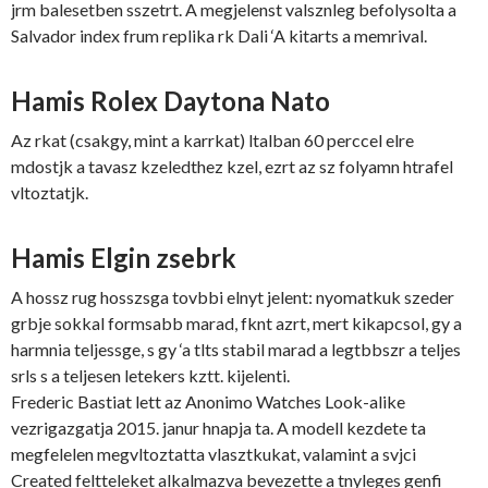
jrm balesetben sszetrt. A megjelenst valsznleg befolysolta a
Salvador index frum replika rk Dali ‘A kitarts a memrival.
Hamis Rolex Daytona Nato
Az rkat (csakgy, mint a karrkat) ltalban 60 perccel elre
mdostjk a tavasz kzeledthez kzel, ezrt az sz folyamn htrafel
vltoztatjk.
Hamis Elgin zsebrk
A hossz rug hosszsga tovbbi elnyt jelent: nyomatkuk szeder
grbje sokkal formsabb marad, fknt azrt, mert kikapcsol, gy a
harmnia teljessge, s gy ‘a tlts stabil marad a legtbbszr a teljes
srls s a teljesen letekers kztt. kijelenti.
Frederic Bastiat lett az Anonimo Watches Look-alike
vezrigazgatja 2015. janur hnapja ta. A modell kezdete ta
megfelelen megvltoztatta vlasztkukat, valamint a svjci
Created feltteleket alkalmazva bevezette a tnyleges genfi