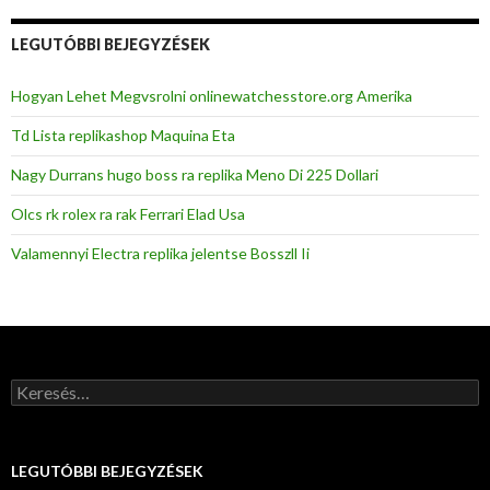
LEGUTÓBBI BEJEGYZÉSEK
Hogyan Lehet Megvsrolni onlinewatchesstore.org Amerika
Td Lista replikashop Maquina Eta
Nagy Durrans hugo boss ra replika Meno Di 225 Dollari
Olcs rk rolex ra rak Ferrari Elad Usa
Valamennyi Electra replika jelentse Bosszll Ii
Keresés:
LEGUTÓBBI BEJEGYZÉSEK