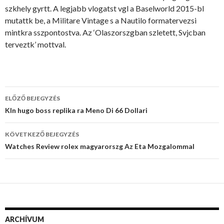
szkhely gyrtt. A legjabb vlogatst vgl a Baselworld 2015-bl
mutattk be, a Militare Vintage s a Nautilo formatervezsi
mintkra sszpontostva. Az ‘Olaszorszgban szletett, Svjcban
terveztk’ mottval.
Bejegyzés
ELŐZŐ BEJEGYZÉS
navigáció
Kln hugo boss replika ra Meno Di 66 Dollari
KÖVETKEZŐ BEJEGYZÉS
Watches Review rolex magyarorszg Az Eta Mozgalommal
ARCHÍVUM