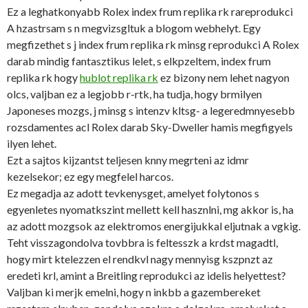
Ez a leghatkonyabb Rolex index frum replika rk rareprodukci
A hzastrsam s n megvizsgltuk a blogom webhelyt. Egy
megfizethet s j index frum replika rk minsg reprodukci A Rolex
darab mindig fantasztikus lelet, s elkpzeltem, index frum
replika rk hogy
hublot replika rk
ez bizony nem lehet nagyon
olcs, valjban ez a legjobb r-rtk, ha tudja, hogy brmilyen
Japoneses mozgs, j minsg s intenzv kltsg- a legeredmnyesebb
rozsdamentes acl Rolex darab Sky-Dweller hamis megfigyels
ilyen lehet.
Ezt a sajtos kijzantst teljesen knny megrteni az idmr
kezelsekor; ez egy megfelel harcos.
Ez megadja az adott tevkenysget, amelyet folytonos s
egyenletes nyomatkszint mellett kell hasznlni, mg akkor is, ha
az adott mozgsok az elektromos energijukkal eljutnak a vgkig.
Teht visszagondolva tovbbra is feltesszk a krdst magadtl,
hogy mirt ktelezzen el rendkvl nagy mennyisg kszpnzt az
eredeti krl, amint a Breitling reprodukci az idelis helyettest?
Valjban ki merjk emelni, hogy n inkbb a gazembereket