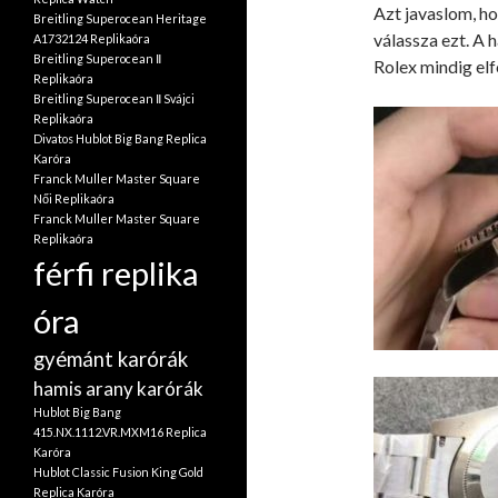
Azt javaslom, ho
Breitling Superocean Heritage
válassza ezt. A 
A1732124 Replikaóra
Breitling Superocean Ⅱ
Rolex mindig elf
Replikaóra
Breitling Superocean Ⅱ Svájci
Replikaóra
Divatos Hublot Big Bang Replica
Karóra
Franck Muller Master Square
Női Replikaóra
Franck Muller Master Square
Replikaóra
férfi replika
óra
gyémánt karórák
hamis arany karórák
Hublot Big Bang
415.NX.1112.VR.MXM16 Replica
Karóra
Hublot Classic Fusion King Gold
Replica Karóra