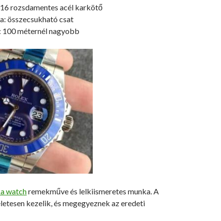
 316 rozsdamentes acél karkötő
ja: összecsukható csat
t: 100 méternél nagyobb
ka watch
remekműve és lelkiismeretes munka. A
letesen kezelik, és megegyeznek az eredeti