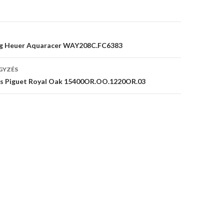
s
ag Heuer Aquaracer WAY208C.FC6383
GYZÉS
s Piguet Royal Oak 15400OR.OO.1220OR.03