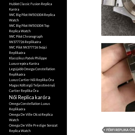
Hublot Classic Fusion Replica
Karóra
IWC Big Pilot IW501004 Replica
Watch
IWC Big Pilot IW501004 Top
Replica Watch
IWC Pilot Chronograph
IW377726 Replikaóra
IWC Pilot IW377726 Svájci
Replikaóra
Klasszikus Patek Philippe
Luxusrepóra Karóra
Legújabb Omega Constellation
Replikaóra
Luxus Cartier Női Replika Óra
Magas Költségű Teljesítményű
Cartier Replika Óra
Női Replica karóra
Omega Constellation Luxus
Replikaóra
Omega De Ville Olcsó Replica
Watch
Omega De Ville Prestige Sorozat
FÉRFI REPLIKA Ó
Replica Watch