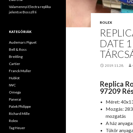
Valamennyi Electra replika
jelentse Bosszll Ii
ROLEX
REPLI
KATEGÓRIÁK
DATE 1
Audemars Piguet
Bell & Ross
TÁRCS
Breitling
Cartier
2019.11.28.
Franck Muller
Hublot
Replica R
IWC
97209 Rés
Omega
Panerai
Méret: 40x
Patek Philippe
Mozgás: 283
Richard Mille
mozgatás
Rolex
A ház anyaga
Tag Heuer
Tükör anyaga: