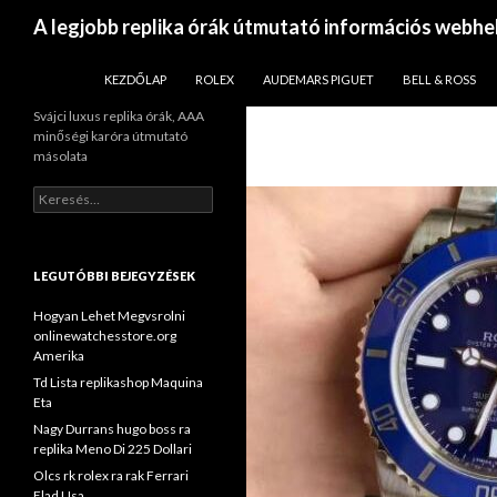
Keresés
A legjobb replika órák útmutató információs webhe
KILÉPÉS A TARTALOMBA
KEZDŐLAP
ROLEX
AUDEMARS PIGUET
BELL & ROSS
Svájci luxus replika órák, AAA
minőségi karóra útmutató
másolata
Keresés:
LEGUTÓBBI BEJEGYZÉSEK
Hogyan Lehet Megvsrolni
onlinewatchesstore.org
Amerika
Td Lista replikashop Maquina
Eta
Nagy Durrans hugo boss ra
replika Meno Di 225 Dollari
Olcs rk rolex ra rak Ferrari
Elad Usa