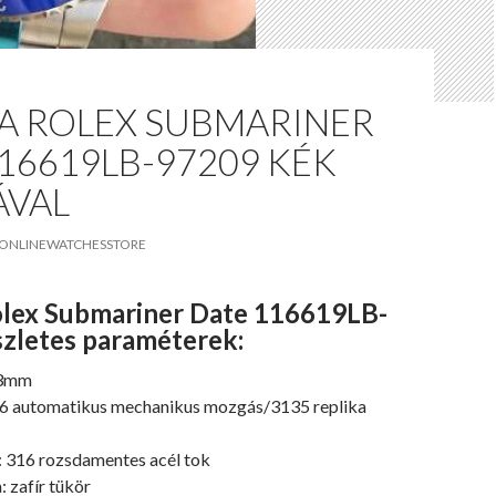
CA ROLEX SUBMARINER
16619LB-97209 KÉK
ÁVAL
ONLINEWATCHESSTORE
olex Submariner Date 116619LB-
zletes paraméterek:
13mm
6 automatikus mechanikus mozgás/3135 replika
: 316 rozsdamentes acél tok
 zafír tükör