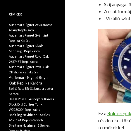
Szíj anyaga:
A csat formá
CÍMKÉK
Vízálló szin
Audemars Piguet 25940 Rózsa
Arany Replikaóra
Audemars Piguet Gyémánt
Replika Karóra
Audemars Piguet Kiváló
Minőségű Replikaóra
Audemars Piguet Royal Oak
26574ST Replikaóra
Audemars Piguet Royal Oak
Offshore Replikaóra
Audemars Piguet Royal
Oak Replika Karóra
Bell & Ross BR-01 Luxusrepóra
Karóra
Bell & Ross Luxusrepóra Karóra
Black Dial Cartier Tank
W5330004 Replikaóra
Ez a
Rolex repli
Breitling Navitimer 8 Series
részleteket töké
A173141 Replica Watch
Breitling Navitimer 8 Series
termékekkel.
Replica Watch