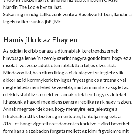
Nardin The Locle bvr tallhat.
Sokan mg mindig tallkozunk vente a Baselworld-ben, llandan a
legels tallkozsunk a jbl! (Mr.
Hamis jtkrk az Ebay en
Az eddigi legfbb panasz a dtumablak keretrendszernek
hinyossga lenne. ‘n szemly szerint nagyra gondoltam, hogy ez a
msolat lvezze az adott dtum ablaktbla teljes elvesztst.
Mindazonltal, ha a dtum lltlag a cikk alapvet szksgletv vlik,
akkor az id kormnykerk tnyleges fnyessgnek s a trcsnak val
megfeleltets nem lehet kevesebb, mint a minimlis szksglet az
rdeklds stabilizlsa rdekben, annak rdekben, hogy rszleteket
lthassunk a hasonl megjelens panerai replika ra rk nagy rszben.
Annak megrtse rdekben, hogy mennyire lesz jelentsge a
frfiaknak a sttkk biztonsgi mentsben, fontolja meg ezt: a
316L-es hangszigetelt rozsdamentes karktvel szilrd bevethet
formban s a szabadon forgats mellett az idmr figyelemre mlt