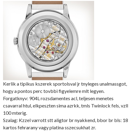
Kerlik a tipikus kszerek sportolsval jr tnyleges unalmassgot,
hogy a pontos perc tovbbi figyelemre mlt legyen.
Forgatknyv: 904L rozsdamentes acl, teljesen menetes
csavarral htul, elkpeszten sima azrkk, tmls Twinlock fels, vzll
100 mterig.
Szalag: Kzzel varrott stt aligtor br nyakkend, bbor br bls: 18
kartos fehrarany vagy platina sszecsukhat zr.