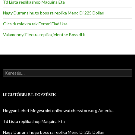
Td Lista replikashop Maquina Eta
Nagy Durrans hugo boss ra replika Meno Di 225 Dollari
Olcs rk rolex ra rak Ferrari Elad Usa
Valamennyi Electra replika jelentse Bosszll Ii
Keresés:
LEGUTÓBBI BEJEGYZÉSEK
Hogyan Lehet Megvsrolni onlinewatchesstore.org Amerika
Td Lista replikashop Maquina Eta
Nagy Durrans hugo boss ra replika Meno Di 225 Dollari