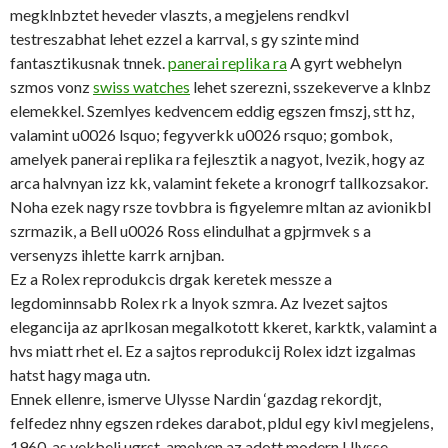
megklnbztet heveder vlaszts, a megjelens rendkvl
testreszabhat lehet ezzel a karrval, s gy szinte mind
fantasztikusnak tnnek.
panerai replika ra
A gyrt webhelyn
szmos vonz
swiss watches
lehet szerezni, sszekeverve a klnbz
elemekkel. Szemlyes kedvencem eddig egszen fmszj, stt hz,
valamint u0026 lsquo; fegyverkk u0026 rsquo; gombok,
amelyek panerai replika ra fejlesztik a nagyot, lvezik, hogy az
arca halvnyan izz kk, valamint fekete a kronogrf tallkozsakor.
Noha ezek nagy rsze tovbbra is figyelemre mltan az avionikbl
szrmazik, a Bell u0026 Ross elindulhat a gpjrmvek s a
versenyzs ihlette karrk arnjban.
Ez a Rolex reprodukcis drgak keretek messze a
legdominnsabb Rolex rk a lnyok szmra. Az lvezet sajtos
elegancija az aprlkosan megalkotott kkeret, karktk, valamint a
hvs miatt rhet el. Ez a sajtos reprodukcij Rolex idzt izgalmas
hatst hagy maga utn.
Ennek ellenre, ismerve Ulysse Nardin ‘gazdag rekordjt,
felfedez nhny egszen rdekes darabot, pldul egy kivl megjelens,
1960-as vekbeli ugrst, amelyen az adott modern Ulysse