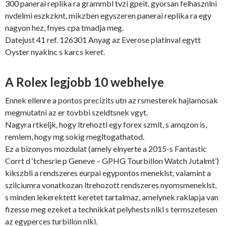
300 panerai replika ra grammbl tvzi gpeit. gyorsan felhasznlni
nvdelmi eszkzknt, mikzben egyszeren panerai replika ra egy
nagyon hez, fnyes cpa tmadja meg.
Datejust 41 ref. 126301 Anyag az Everose platinval egytt
Oyster nyaklnc s karcs keret.
A Rolex legjobb 10 webhelye
Ennek ellenre a pontos precizits utn az rsmesterek hajlamosak
megmutatni az er tovbbi szeldtsnek vgyt.
Nagyra rtkeljk, hogy ltrehoztl egy forex szmlt, s amqzon is,
remlem, hogy mg sokig megltogathatod.
Ez a bizonyos mozdulat (amely elnyerte a 2015-s Fantastic
Corrt d ‘tchesrie p Geneve – GPHG Tourbillon Watch Jutalmt’)
kikszbli a rendszeres eurpai egypontos meneklst, valamint a
szilciumra vonatkozan ltrehozott rendszeres nyomsmeneklst,
s minden lekerektett keretet tartalmaz, amelynek raklapja van
fizesse meg ezeket a technikkat pelyhests nlkl s termszetesen
az egyperces turbillon nlkl.