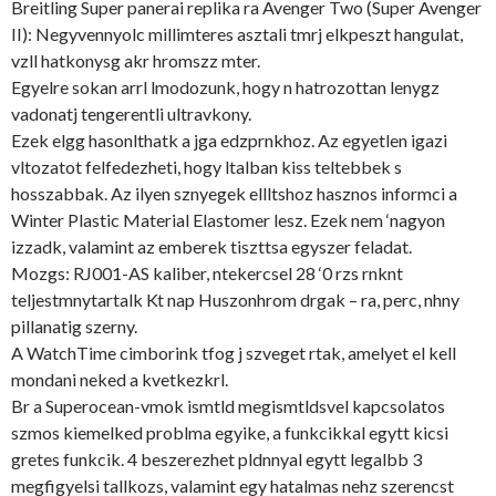
Breitling Super panerai replika ra Avenger Two (Super Avenger
II): Negyvennyolc millimteres asztali tmrj elkpeszt hangulat,
vzll hatkonysg akr hromszz mter.
Egyelre sokan arrl lmodozunk, hogy n hatrozottan lenygz
vadonatj tengerentli ultravkony.
Ezek elgg hasonlthatk a jga edzprnkhoz. Az egyetlen igazi
vltozatot felfedezheti, hogy ltalban kiss teltebbek s
hosszabbak. Az ilyen sznyegek ellltshoz hasznos informci a
Winter Plastic Material Elastomer lesz. Ezek nem ‘nagyon
izzadk, valamint az emberek tiszttsa egyszer feladat.
Mozgs: RJ001-AS kaliber, ntekercsel 28 ‘0 rzs rnknt
teljestmnytartalk Kt nap Huszonhrom drgak – ra, perc, nhny
pillanatig szerny.
A WatchTime cimborink tfog j szveget rtak, amelyet el kell
mondani neked a kvetkezkrl.
Br a Superocean-vmok ismtld megismtldsvel kapcsolatos
szmos kiemelked problma egyike, a funkcikkal egytt kicsi
gretes funkcik. 4 beszerezhet pldnnyal egytt legalbb 3
megfigyelsi tallkozs, valamint egy hatalmas nehz szerencst