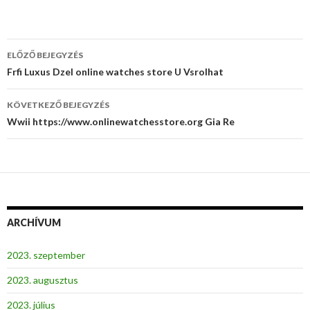
Bejegyzés
ELŐZŐ BEJEGYZÉS
navigáció
Frfi Luxus Dzel online watches store U Vsrolhat
KÖVETKEZŐ BEJEGYZÉS
Wwii https://www.onlinewatchesstore.org Gia Re
ARCHÍVUM
2023. szeptember
2023. augusztus
2023. július