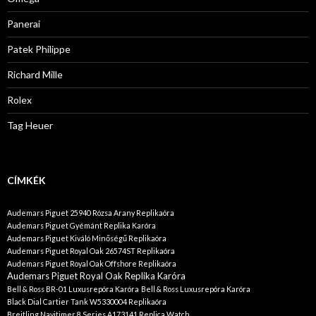
Panerai
Patek Philippe
Richard Mille
Rolex
Tag Heuer
CÍMKÉK
Audemars Piguet 25940 Rózsa Arany Replikaóra
Audemars Piguet Gyémánt Replika Karóra
Audemars Piguet Kiváló Minőségű Replikaóra
Audemars Piguet Royal Oak 26574ST Replikaóra
Audemars Piguet Royal Oak Offshore Replikaóra
Audemars Piguet Royal Oak Replika Karóra
Bell & Ross BR-01 Luxusrepóra Karóra
Bell & Ross Luxusrepóra Karóra
Black Dial Cartier Tank W5330004 Replikaóra
Breitling Navitimer 8 Series A173141 Replica Watch