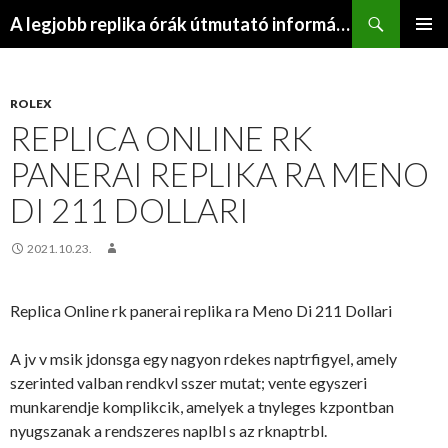
Keresés
A legjobb replika órák útmutató információs webhelye
KILÉPÉS
ELSŐDL
A
MENÜ
TARTALOMBA
ROLEX
REPLICA ONLINE RK
PANERAI REPLIKA RA MENO
DI 211 DOLLARI
2021.10.23.
Replica Online rk panerai replika ra Meno Di 211 Dollari
A jv v msik jdonsga egy nagyon rdekes naptrfigyel, amely
szerinted valban rendkvl sszer mutat; vente egyszeri
munkarendje komplikcik, amelyek a tnyleges kzpontban
nyugszanak a rendszeres naplbl s az rknaptrbl.