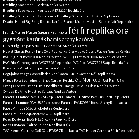
Breitling Navitimer 8 Series Replica Watch
Breitling Superocean Heritage A1732124 Replikaóra
Breitling Superocean Ⅱ Replikaóra
Breitling Superocean Ⅱ Svájci Replikaóra
Divatos Hublot Big Bang Replica Karóra
Franck Muller Master Square Női Replikaóra
férfi replika óra
Franck Muller Master Square Replikaóra
gyémánt karórák
hamis arany karórák
Hublot Big Bang 415.NX.1112.VR.MXM16 Replica Karóra
Hublot Classic Fusion King Gold Replica Karóra
Hublot Classic Fusion Replica Karóra
IWC Big Pilot IW501004 Replica Watch
IWC Big Pilot IW501004 Top Replica Watch
IWC Pilot Chronograph IW377726 Replikaóra
IWC Pilot IW377726 Svájci Replikaóra
Klasszikus Patek Philippe Luxusrepóra Karóra
Legújabb Omega Constellation Replikaóra
Luxus Cartier Női Replika Óra
Női Replica karóra
Magas Költségű Teljesítményű Cartier Replika Óra
Omega Constellation Luxus Replikaóra
Omega De Ville Olcsó Replica Watch
Omega De Ville Prestige Sorozat Replica Watch
Panerai Luminor PAM00974 Replikaóra
Panerai Luminor PAM 382 Férfi Replikaóra
Panerai Luminor PAM 382 Replikaóra
Panerai PAM00974 Rózsa Arany Replikaóra
Patek Philippe 5168G Tökéletes Replikaóra
Patek Philippe Aquanaut 5168G Replikaóra
Rolex Daytona Hűvös Kéz Brooklyn Replika Órája
Rolex Daytona Limited Edition Replika Órája
TAG Heuer Carrera CAR201J.FT6087 Replikaóra
TAG Heuer Carrera Férfi Replikaóra