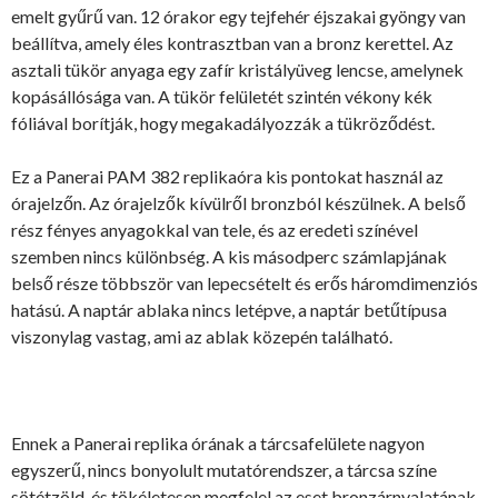
emelt gyűrű van. 12 órakor egy tejfehér éjszakai gyöngy van
beállítva, amely éles kontrasztban van a bronz kerettel. Az
asztali tükör anyaga egy zafír kristályüveg lencse, amelynek
kopásállósága van. A tükör felületét szintén vékony kék
fóliával borítják, hogy megakadályozzák a tükröződést.
Ez a Panerai PAM 382 replikaóra kis pontokat használ az
órajelzőn. Az órajelzők kívülről bronzból készülnek. A belső
rész fényes anyagokkal van tele, és az eredeti színével
szemben nincs különbség. A kis másodperc számlapjának
belső része többször van lepecsételt és erős háromdimenziós
hatású. A naptár ablaka nincs letépve, a naptár betűtípusa
viszonylag vastag, ami az ablak közepén található.
Ennek a Panerai replika órának a tárcsafelülete nagyon
egyszerű, nincs bonyolult mutatórendszer, a tárcsa színe
sötétzöld, és tökéletesen megfelel az eset bronzárnyalatának.