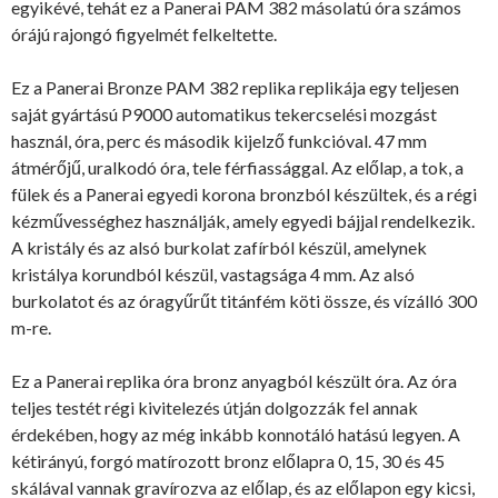
egyikévé, tehát ez a Panerai PAM 382 másolatú óra számos
órájú rajongó figyelmét felkeltette.
Ez a Panerai Bronze PAM 382 replika replikája egy teljesen
saját gyártású P9000 automatikus tekercselési mozgást
használ, óra, perc és második kijelző funkcióval. 47 mm
átmérőjű, uralkodó óra, tele férfiassággal. Az előlap, a tok, a
fülek és a Panerai egyedi korona bronzból készültek, és a régi
kézművességhez használják, amely egyedi bájjal rendelkezik.
A kristály és az alsó burkolat zafírból készül, amelynek
kristálya korundból készül, vastagsága 4 mm. Az alsó
burkolatot és az óragyűrűt titánfém köti össze, és vízálló 300
m-re.
Ez a Panerai replika óra bronz anyagból készült óra. Az óra
teljes testét régi kivitelezés útján dolgozzák fel annak
érdekében, hogy az még inkább konnotáló hatású legyen. A
kétirányú, forgó matírozott bronz előlapra 0, 15, 30 és 45
skálával vannak gravírozva az előlap, és az előlapon egy kicsi,