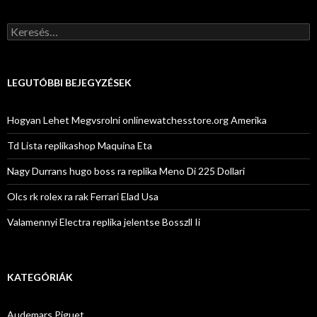
Keresés:
LEGUTÓBBI BEJEGYZÉSEK
Hogyan Lehet Megvsrolni onlinewatchesstore.org Amerika
Td Lista replikashop Maquina Eta
Nagy Durrans hugo boss ra replika Meno Di 225 Dollari
Olcs rk rolex ra rak Ferrari Elad Usa
Valamennyi Electra replika jelentse Bosszll Ii
KATEGÓRIÁK
Audemars Piguet