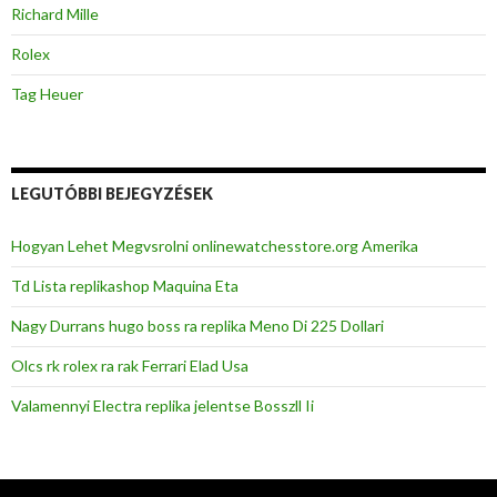
Richard Mille
Rolex
Tag Heuer
LEGUTÓBBI BEJEGYZÉSEK
Hogyan Lehet Megvsrolni onlinewatchesstore.org Amerika
Td Lista replikashop Maquina Eta
Nagy Durrans hugo boss ra replika Meno Di 225 Dollari
Olcs rk rolex ra rak Ferrari Elad Usa
Valamennyi Electra replika jelentse Bosszll Ii