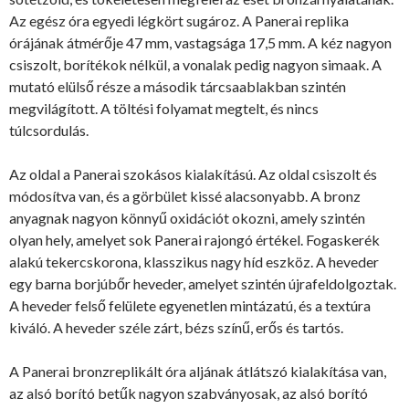
Az egész óra egyedi légkört sugároz. A Panerai replika
órájának átmérője 47 mm, vastagsága 17,5 mm. A kéz nagyon
csiszolt, borítékok nélkül, a vonalak pedig nagyon simaak. A
mutató elülső része a második tárcsaablakban szintén
megvilágított. A töltési folyamat megtelt, és nincs
túlcsordulás.
Az oldal a Panerai szokásos kialakítású. Az oldal csiszolt és
módosítva van, és a görbület kissé alacsonyabb. A bronz
anyagnak nagyon könnyű oxidációt okozni, amely szintén
olyan hely, amelyet sok Panerai rajongó értékel. Fogaskerék
alakú tekercskorona, klasszikus nagy híd eszköz. A heveder
egy barna borjúbőr heveder, amelyet szintén újrafeldolgoztak.
A heveder felső felülete egyenetlen mintázatú, és a textúra
kiváló. A heveder széle zárt, bézs színű, erős és tartós.
A Panerai bronzreplikált óra aljának átlátszó kialakítása van,
az alsó borító betűk nagyon szabványosak, az alsó borító