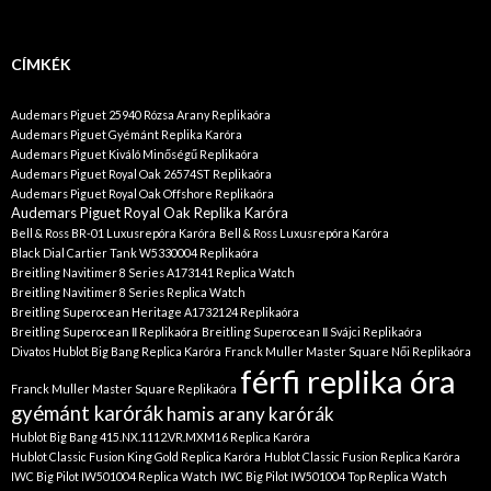
CÍMKÉK
Audemars Piguet 25940 Rózsa Arany Replikaóra
Audemars Piguet Gyémánt Replika Karóra
Audemars Piguet Kiváló Minőségű Replikaóra
Audemars Piguet Royal Oak 26574ST Replikaóra
Audemars Piguet Royal Oak Offshore Replikaóra
Audemars Piguet Royal Oak Replika Karóra
Bell & Ross BR-01 Luxusrepóra Karóra
Bell & Ross Luxusrepóra Karóra
Black Dial Cartier Tank W5330004 Replikaóra
Breitling Navitimer 8 Series A173141 Replica Watch
Breitling Navitimer 8 Series Replica Watch
Breitling Superocean Heritage A1732124 Replikaóra
Breitling Superocean Ⅱ Replikaóra
Breitling Superocean Ⅱ Svájci Replikaóra
Divatos Hublot Big Bang Replica Karóra
Franck Muller Master Square Női Replikaóra
férfi replika óra
Franck Muller Master Square Replikaóra
gyémánt karórák
hamis arany karórák
Hublot Big Bang 415.NX.1112.VR.MXM16 Replica Karóra
Hublot Classic Fusion King Gold Replica Karóra
Hublot Classic Fusion Replica Karóra
IWC Big Pilot IW501004 Replica Watch
IWC Big Pilot IW501004 Top Replica Watch