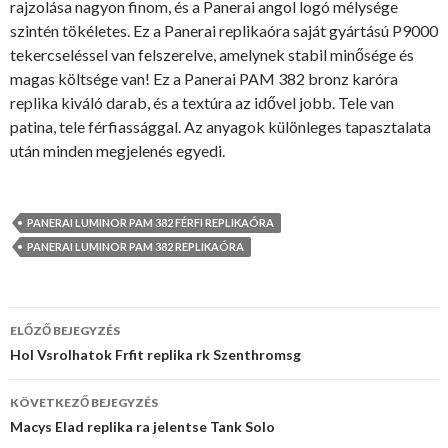
rajzolása nagyon finom, és a Panerai angol logó mélysége
szintén tökéletes. Ez a Panerai replikaóra saját gyártású P9000
tekercseléssel van felszerelve, amelynek stabil minősége és
magas költsége van! Ez a Panerai PAM 382 bronz karóra
replika kiváló darab, és a textúra az idővel jobb. Tele van
patina, tele férfiassággal. Az anyagok különleges tapasztalata
után minden megjelenés egyedi.
PANERAI LUMINOR PAM 382 FÉRFI REPLIKAÓRA
PANERAI LUMINOR PAM 382 REPLIKAÓRA
Bejegyzés
ELŐZŐ BEJEGYZÉS
navigáció
Hol Vsrolhatok Frfit replika rk Szenthromsg
KÖVETKEZŐ BEJEGYZÉS
Macys Elad replika ra jelentse Tank Solo