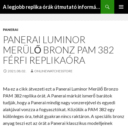
Keresés
A legjobb replika órák útmutató információs webhelye
KILÉPÉS
ELSŐDL
A
MENÜ
TARTALOMBA
PANERAI
PANERAI LUMINOR
MERÜLŐ BRONZ PAM 382
FÉRFI REPLIKAÓRA
2021.08.02.
ONLINEWATCHESSTORE
Ma ez a cikk átvezeti ezt a Panerai Luminor Merülő Bronzo
PAM 382 replika órát. A Panerai márkát ismerő barátok
tudják, hogy a Panerai mindig nagy vonzerejével és egyedi
alakjával vonzza a fogyasztókat. Közülük a PAM 382 egy
különleges óra, tehát gyakran nincs raktáron. A speciális bronz
anyag teszi ezt az órát a Panerai klasszikus modelljeinek