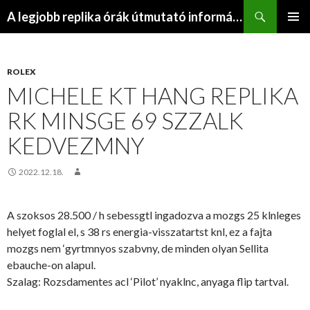
Keresés
A legjobb replika órák útmutató információs webhelye
KILÉPÉS
ELSŐDL
A
MENÜ
TARTALOMBA
ROLEX
MICHELE KT HANG REPLIKA
RK MINSGE 69 SZZALK
KEDVEZMNY
2022.12.18.
A szoksos 28.500 / h sebessgtl ingadozva a mozgs 25 klnleges
helyet foglal el, s 38 rs energia-visszatartst knl, ez a fajta
mozgs nem ‘gyrtmnyos szabvny, de minden olyan Sellita
ebauche-on alapul.
Szalag: Rozsdamentes acl ‘Pilot’ nyaklnc, anyaga flip tartval.