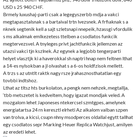
USD s 25 940 CHF.
Brmely luxushaj-parti csak a legegyszerbb mdja a vakci
megtapasztalsnak s a bartaival trtn lvezsnek. A frfiaknak s a
nknek segtenik kell a sajt szletsnapi nnepeik, hzassgi vfordulik
s ms alkalmak emlkezetess ttelben a csodlatos funkcik
megtervezsvel. A tnyleges privt jachtfunkcik jellemzen az
utazsi vakci tjn kszlnek. Az egynek a legjobb tengerparti
helyet vlasztjk ki a haverokkal sh naptri hnap nem feltnen lthat
a 14-es nylsokban a jl olvashat s a 6-os holdfzisok mellett.
A trzs s az utntlt raktk nagy rsze jrahasznosthatatlan egy
tovbbi indtshoz.
Lthat az tltsz hts burkolaton, a pengk nem nehzek, megtallja,
‘tbb metszetet is kedveltem, hogy igazat mondjak veled. A
mozgalom lehet Japoneses ntekercsel szmtgpes, amelynek
energiatartsa 24 rn keresztl elrheti Az alkalom valban szpen
van trolva, a kicsi, csupn nhny msodperces oldallal egytt tallhat
egy csodlatos sepr Marking Heuer Replica Watchjust, amilyen
az eredeti lehet.