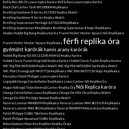
Bell & Ross BR-01 Luxusrepóra Karóra
Bell & Ross Luxusrepóra Karóra
Black Dial Cartier Tank W5330004 Replikaóra
Breitling Navitimer 8 Series A173141 Replica Watch
Breitling Navitimer 8 Series Replica Watch
Breitling Superocean Heritage A1732124 Replikaóra
Breitling Superocean Ⅱ Replikaóra
Breitling Superocean Ⅱ Svájci Replikaóra
Divatos Hublot Big Bang Replica Karóra
Franck Muller Master Square Női Replikaóra
férfi replika óra
Franck Muller Master Square Replikaóra
gyémánt karórák
hamis arany karórák
Hublot Big Bang 415.NX.1112.VR.MXM16 Replica Karóra
Hublot Classic Fusion King Gold Replica Karóra
Hublot Classic Fusion Replica Karóra
IWC Big Pilot IW501004 Replica Watch
IWC Big Pilot IW501004 Top Replica Watch
IWC Pilot Chronograph IW377726 Replikaóra
IWC Pilot IW377726 Svájci Replikaóra
Klasszikus Patek Philippe Luxusrepóra Karóra
Legújabb Omega Constellation Replikaóra
Luxus Cartier Női Replika Óra
Női Replica karóra
Magas Költségű Teljesítményű Cartier Replika Óra
Omega Constellation Luxus Replikaóra
Omega De Ville Olcsó Replica Watch
Omega De Ville Prestige Sorozat Replica Watch
Panerai Luminor PAM00974 Replikaóra
Panerai Luminor PAM 382 Férfi Replikaóra
Panerai Luminor PAM 382 Replikaóra
Panerai PAM00974 Rózsa Arany Replikaóra
Patek Philippe 5168G Tökéletes Replikaóra
Patek Philippe Aquanaut 5168G Replikaóra
Rolex Daytona Hűvös Kéz Brooklyn Replika Órája
Rolex Daytona Limited Edition Replika Órája