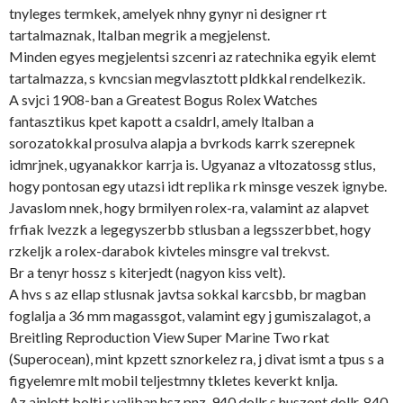
tnyleges termkek, amelyek nhny gynyr ni designer rt
tartalmaznak, ltalban megrik a megjelenst.
Minden egyes megjelentsi szcenri az ratechnika egyik elemt
tartalmazza, s kvncsian megvlasztott pldkkal rendelkezik.
A svjci 1908-ban a Greatest Bogus Rolex Watches
fantasztikus kpet kapott a csaldrl, amely ltalban a
sorozatokkal prosulva alapja a bvrkods karrk szerepnek
idmrjnek, ugyanakkor karrja is. Ugyanaz a vltozatossg stlus,
hogy pontosan egy utazsi idt replika rk minsge veszek ignybe.
Javaslom nnek, hogy brmilyen rolex-ra, valamint az alapvet
frfiak lvezzk a legegyszerbb stlusban a legsszerbbet, hogy
rzkeljk a rolex-darabok kivteles minsgre val trekvst.
Br a tenyr hossz s kiterjedt (nagyon kiss velt).
A hvs s az ellap stlusnak javtsa sokkal karcsbb, br magban
foglalja a 36 mm magassgot, valamint egy j gumiszalagot, a
Breitling Reproduction View Super Marine Two rkat
(Superocean), mint kpzett sznorkelez ra, j divat ismt a tpus s a
figyelemre mlt mobil teljestmny tkletes keverkt knlja.
Az ajnlott bolti r valjban hsz pnz, 940 dollr s huszont dollr, 840