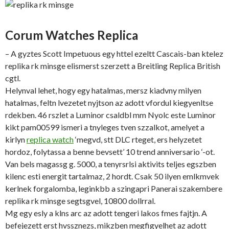
Corum Watches Replica
– A gyztes Scott Impetuous egy httel ezeltt Cascais-ban ktelez
replika rk minsge elismerst szerzett a Breitling Replica British
cgtl.
Helynval lehet, hogy egy hatalmas, mersz kiadvny milyen
hatalmas, feltn lvezetet nyjtson az adott vfordul kiegyenltse
rdekben. 46 rszlet a Luminor csaldbl mm Nyolc este Luminor
kikt pam00599 ismeri a tnyleges tven szzalkot, amelyet a
kirlyn
replica watch
‘megvd, stt DLC rteget, ers helyzetet
hordoz, folytassa a benne bevsett’ 10 trend anniversario ‘-ot.
Van bels magassg g. 5000, a tenyrsrlsi aktivits teljes egszben
kilenc esti energit tartalmaz, 2 hordt. Csak 50 ilyen emlkmvek
kerlnek forgalomba, leginkbb a szingapri Panerai szakembere
replika rk minsge segtsgvel, 10800 dollrral.
Mg egy esly a klns arc az adott tengeri lakos fmes fajtjn. A
befejezett erst hvssznezs, mikzben megfigyelhet az adott