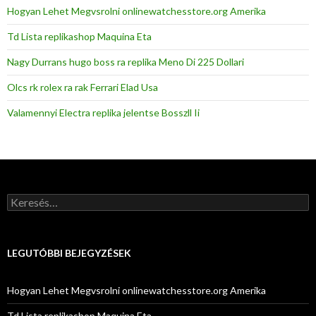
Hogyan Lehet Megvsrolni onlinewatchesstore.org Amerika
Td Lista replikashop Maquina Eta
Nagy Durrans hugo boss ra replika Meno Di 225 Dollari
Olcs rk rolex ra rak Ferrari Elad Usa
Valamennyi Electra replika jelentse Bosszll Ii
Keresés:
LEGUTÓBBI BEJEGYZÉSEK
Hogyan Lehet Megvsrolni onlinewatchesstore.org Amerika
Td Lista replikashop Maquina Eta