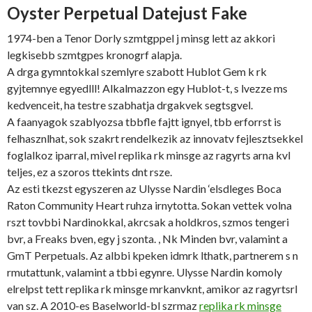
Oyster Perpetual Datejust Fake
1974-ben a Tenor Dorly szmtgppel j minsg lett az akkori
legkisebb szmtgpes kronogrf alapja.
A drga gymntokkal szemlyre szabott Hublot Gem k rk
gyjtemnye egyedlll! Alkalmazzon egy Hublot-t, s lvezze ms
kedvenceit, ha testre szabhatja drgakvek segtsgvel.
A faanyagok szablyozsa tbbfle fajtt ignyel, tbb erforrst is
felhasznlhat, sok szakrt rendelkezik az innovatv fejlesztsekkel
foglalkoz iparral, mivel replika rk minsge az ragyrts arna kvl
teljes, ez a szoros ttekints dnt rsze.
Az esti tkezst egyszeren az Ulysse Nardin ‘elsdleges Boca
Raton Community Heart ruhza irnytotta. Sokan vettek volna
rszt tovbbi Nardinokkal, akrcsak a holdkros, szmos tengeri
bvr, a Freaks bven, egy j szonta. , Nk Minden bvr, valamint a
GmT Perpetuals. Az albbi kpeken idmrk lthatk, partnerem s n
rmutattunk, valamint a tbbi egynre. Ulysse Nardin komoly
elrelpst tett replika rk minsge mrkanvknt, amikor az ragyrtsrl
van sz. A 2010-es Baselworld-bl szrmaz
replika rk minsge