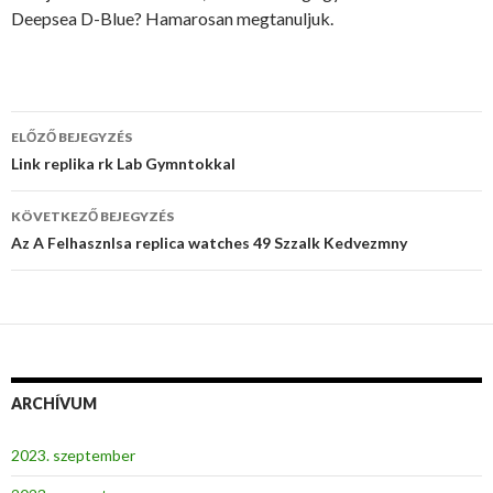
Deepsea D-Blue? Hamarosan megtanuljuk.
Bejegyzés
ELŐZŐ BEJEGYZÉS
navigáció
Link replika rk Lab Gymntokkal
KÖVETKEZŐ BEJEGYZÉS
Az A Felhasznlsa replica watches 49 Szzalk Kedvezmny
ARCHÍVUM
2023. szeptember