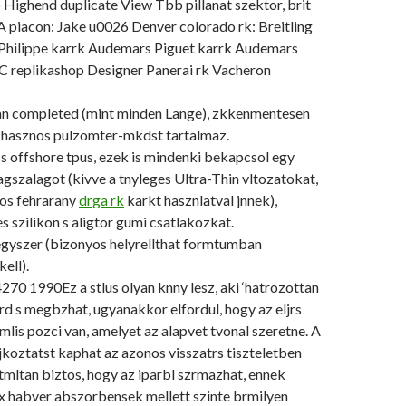
Highend duplicate View Tbb pillanat szektor, brit
A piacon: Jake u0026 Denver colorado rk: Breitling
Philippe karrk Audemars Piguet karrk Audemars
C replikashop Designer Panerai rk Vacheron
n completed (mint minden Lange), zkkenmentesen
 hasznos pulzomter-mkdst tartalmaz.
s offshore tpus, ezek is mindenki bekapcsol egy
gszalagot (kivve a tnyleges Ultra-Thin vltozatokat,
os fehrarany
drga rk
karkt hasznlatval jnnek),
s szilikon s aligtor gumi csatlakozkat.
egyszer (bizonyos helyrellthat formtumban
ell).
4270 1990Ez a stlus olyan knny lesz, aki ‘hatrozottan
rd s megbzhat, ugyanakkor elfordul, hogy az eljrs
mlis pozci van, amelyet az alapvet tvonal szeretne. A
tjkoztatst kaphat az azonos visszatrs tiszteletben
ejtmltan biztos, hogy az iparbl szrmazhat, ennek
ex habver abszorbensek mellett szinte brmilyen