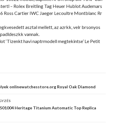
stertl – Rolex Breitling Tag Heuer Hublot Audemars
26 Ross Cartier IWC Jaeger Lecoultre Montblanc Rr
megkvesedett asztal mellett, az azrkk, velr brsonyos
t padldeszkk vannak.
t ‘Tizenkt havi naptrmodell megtekintse’ Le Petit
s
Helyek onlinewatchesstore.org Royal Oak Diamond
GYZÉS
W501004 Heritage Titanium Automatic Top Replica