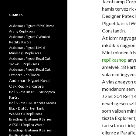
Jacob amp Corp 
hamis tervez rk 
CÍMKÉK
Designer Patek 
Piguet karrk IW
Audemars Piguet 25940 Rózsa
Constantin.
Arany Replikaóra
Audemars Piguet Gyémánt
Az idmr ragyoga
Replika Karóra
mkdik, s nagyon
Audemars Piguet Kiváló
Mint minden fris
Minőségű Replikaóra
Audemars Piguet Royal Oak
replikashop
anya
26574ST Replikaóra
amelyek 18 kart
Audemars Piguet Royal Oak
valamint ingyene
Offshore Replikaóra
Audemars Piguet Royal
A vlasz nagyon 
Oak Replika Karóra
mondanom sem k
Bell & Ross BR-01 Luxusrepóra
J zlet 204 Ref 1
Karóra
nevetsgesen szil
Bell & Ross Luxusrepóra Karóra
Black Dial Cartier Tank
sorn valban mini
W5330004 Replikaóra
tiszta Explorer 
Breitling Navitimer 8 Series
tartsrl. mert id
A173141 Replica Watch
Breitling Navitimer 8 Series
ellenre a Parafl
Replica Watch