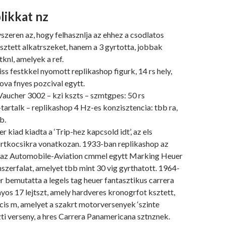
likkat nz
zeren az, hogy felhasznlja az ehhez a csodlatos
sztett alkatrszeket, hanem a 3 gyrtotta, jobbak
tknl, amelyek a ref.
iss festkkel nyomott replikashop figurk, 14 rs hely,
va fnyes pozcival egytt.
aucher 3002 – kzi kszts – szmtgpes: 50 rs
tartalk – replikashop 4 Hz-es konzisztencia: tbb ra,
b.
 kiad kiadta a ‘Trip-hez kapcsold idt’, az els
ortkocsikra vonatkozan. 1933-ban replikashop az
, az Automobile-Aviation cmmel egytt Marking Heuer
szerfalat, amelyet tbb mint 30 vig gyrthatott. 1964-
 bemutatta a legels tag heuer fantasztikus carrera
os 17 lejtszt, amely hardveres kronogrfot ksztett,
cis m, amelyet a szakrt motorversenyek ‘szinte
ti verseny, a hres Carrera Panamericana sztnznek.