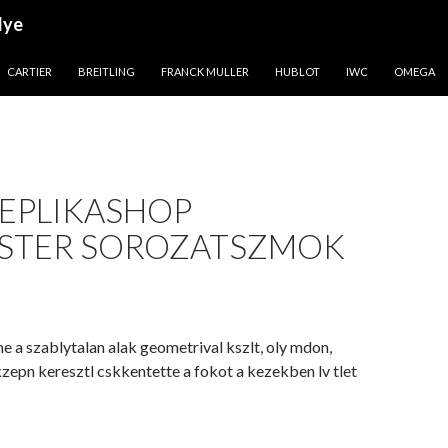
lye
CARTIER
BREITLING
FRANCK MULLER
HUBLOT
IWC
OMEGA
REPLIKASHOP
STER SOROZATSZMOK
 a szablytalan alak geometrival kszlt, oly mdon,
zepn keresztl cskkentette a fokot a kezekben lv tlet