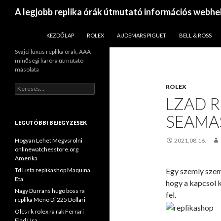
Keresés
A legjobb replika órák útmutató információs webhe
KILÉPÉS A TARTALOMBA
KEZDŐLAP
ROLEX
AUDEMARS PIGUET
BELL & ROSS
Svájci luxus replika órák, AAA
minőségi karóra útmutató
másolata
Keresés:
ROLEX
LZAD 
SEAMA
LEGUTÓBBI BEJEGYZÉSEK
Hogyan Lehet Megvsrolni
2021.08.16.
onlinewatchesstore.org
Amerika
Td Lista replikashop Maquina
Egy szemly szeme
Eta
hogy a kapcsol k
Nagy Durrans hugo boss ra
fel.
replika Meno Di 225 Dollari
Olcs rk rolex ra rak Ferrari
Elad Usa