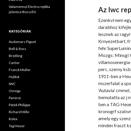
Valamennyi Electra replika
Az Iwc rep
jelentse Bosszll Ii
Ezenkvl nem egys
darabhoz kifejle
KATEGÓRIÁK
lesznek az ragyr
Krnyezetbart, fr
Audemars Piguet
fehr SuperLumino
Bell & Ross
Mozgs: Minsgi V
Breitling
villamosenergia-
Cartier
perc, szerny ksb
Franck Muller
1911-ben a Heuer
Hublot
mszerfalat a sp
IWC
‘Autavia’ cmmel
Omega
bemutatta az j m
Panerai
ben a TAG Heuer
Patek Philippe
kronogrf szabvny
Richard Mille
amely egy szenz
Rolex
minden fraszt kz
Tag Heuer