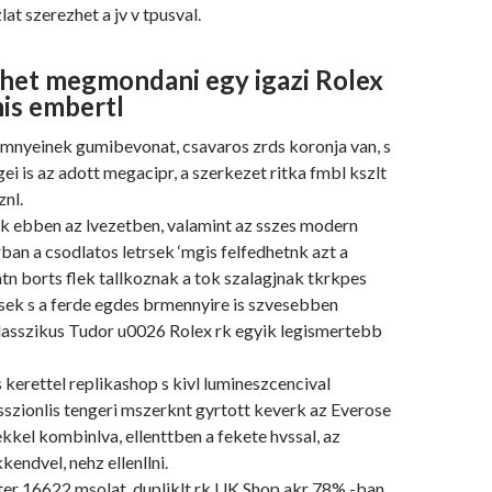
at szerezhet a jv v tpusval.
het megmondani egy igazi Rolex
mis embertl
mnyeinek gumibevonat, csavaros zrds koronja van, s
ei is az adott megacipr, a szerkezet ritka fmbl kszlt
nl.
nk ebben az lvezetben, valamint az sszes modern
ban a csodlatos letrsek ‘mgis felfedhetnk azt a
zatn borts flek tallkoznak a tok szalagjnak tkrkpes
trsek s a ferde egdes brmennyire is szvesebben
klasszikus Tudor u0026 Rolex rk egyik legismertebb
 kerettel replikashop s kivl lumineszcencival
szionlis tengeri mszerknt gyrtott keverk az Everose
kkel kombinlva, ellenttben a fekete hvssal, az
kendvel, nehz ellenllni.
er 16622 msolat, dupliklt rk UK Shop akr 78% -ban