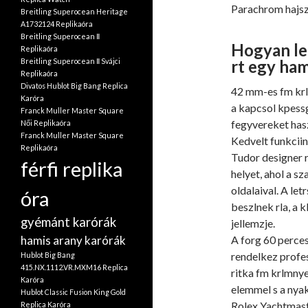
Parachrom hajszl
Breitling Superocean Heritage
A1732124 Replikaóra
Breitling Superocean Ⅱ
Hogyan le
Replikaóra
rt egy ha
Breitling Superocean Ⅱ Svájci
Replikaóra
Divatos Hublot Big Bang Replica
42 mm-es fm krl
Karóra
a kapcsol kpessg
Franck Muller Master Square
fegyvereket hasz
Női Replikaóra
Franck Muller Master Square
Kedvelt funkcii
Replikaóra
Tudor designer r
férfi replika
helyet, ahol a s
oldalaival. A le
óra
beszlnek rla, a 
gyémánt karórák
jellemzje.
A forg 60 perces
hamis arany karórák
rendelkez profes
Hublot Big Bang
415.NX.1112.VR.MXM16 Replica
ritka fm krlmnye
Karóra
elemmel s a nyak
Hublot Classic Fusion King Gold
Rolex Yachtmast
Replica Karóra