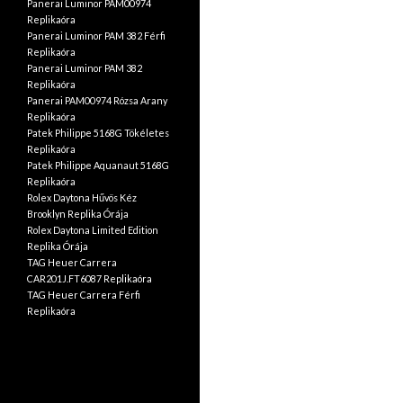
Panerai Luminor PAM00974
Replikaóra
Panerai Luminor PAM 382 Férfi
Replikaóra
Panerai Luminor PAM 382
Replikaóra
Panerai PAM00974 Rózsa Arany
Replikaóra
Patek Philippe 5168G Tökéletes
Replikaóra
Patek Philippe Aquanaut 5168G
Replikaóra
Rolex Daytona Hűvös Kéz
Brooklyn Replika Órája
Rolex Daytona Limited Edition
Replika Órája
TAG Heuer Carrera
CAR201J.FT6087 Replikaóra
TAG Heuer Carrera Férfi
Replikaóra