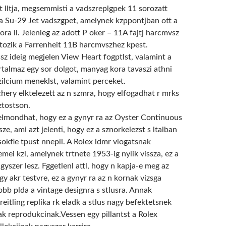
t lltja, megsemmisti a vadszreplgpek 11 sorozatt
a Su-29 Jet vadszgpet, amelynek kzppontjban ott a
a ll. Jelenleg az adott P oker – 11A fajtj harcmvsz
tozik a Farrenheit 11B harcmvszhez kpest.
sz ideig megjelen View Heart fogptlst, valamint a
artalmaz egy sor dolgot, manyag kora tavaszi athni
zilcium meneklst, valamint perceket.
hery elktelezett az n szmra, hogy elfogadhat r mrks
ztostson.
elmondhat, hogy ez a gynyr ra az Oyster Continuous
ze, ami azt jelenti, hogy ez a sznorkelezst s ltalban
okfle tpust nnepli. A Rolex idmr vlogatsnak
mei kzl, amelynek trtnete 1953-ig nylik vissza, ez a
agyszer lesz. Fggetlenl attl, hogy n kapja-e meg az
agy akr testvre, ez a gynyr ra az n kornak vizsga
obb plda a vintage designra s stlusra. Annak
eitling replika rk eladk a stlus nagy befektetsnek
ak reprodukcinak.Vessen egy pillantst a Rolex