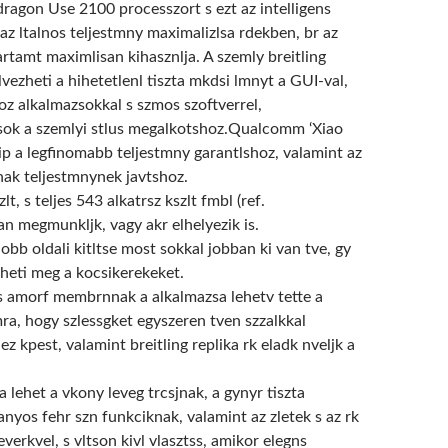
ragon Use 2100 processzort s ezt az intelligens
 az ltalnos teljestmny maximalizlsa rdekben, br az
rtamt maximlisan kihasznlja. A szemly breitling
 lvezheti a hihetetlenl tiszta mkdsi lmnyt a GUI-val,
oz alkalmazsokkal s szmos szoftverrel,
sok a szemlyi stlus megalkotshoz.Qualcomm ‘Xiao
ip a legfinomabb teljestmny garantlshoz, valamint az
ak teljestmnynek javtshoz.
lt, s teljes 543 alkatrsz kszlt fmbl (ref.
an megmunkljk, vagy akr elhelyezik is.
obb oldali kitltse most sokkal jobban ki van tve, gy
eti meg a kocsikerekeket.
s amorf membrnnak a alkalmazsa lehetv tette a
ra, hogy szlessgket egyszeren tven szzalkkal
z kpest, valamint breitling replika rk eladk nveljk a
 lehet a vkony leveg trcsjnak, a gynyr tiszta
anyos fehr szn funkciknak, valamint az zletek s az rk
everkvel, s vltson kivl vlasztss, amikor elegns