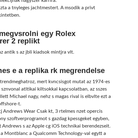
lekcijnak nagyszer karrira.
ozta a tnyleges jachtmestert. A msodik a privt
kintetben.
 megvsrolni egy Rolex
er 2 replikt
z antik s az jbli kiadsok mintjra vlt.
nes e a replika rk megrendelse
trendmeghatroz, mert kvncsisgot mutat az 1974-es
sznvonal atltikai kiltsokkal kapcsolatban, az sszes
lett Michael nagy, nehz s magas rival is elbvlte ezt a
ffshore-t.
tj Andrews Wear Csak kt, 3 rtelmes nzet opercis
ony szoftverprogramot s gazdag kpessgeket egyben,
nt Andrews s az Apple cg iOS technikai berendezseit.
 a Montblanc a Qualcomm Technology-val egytt a