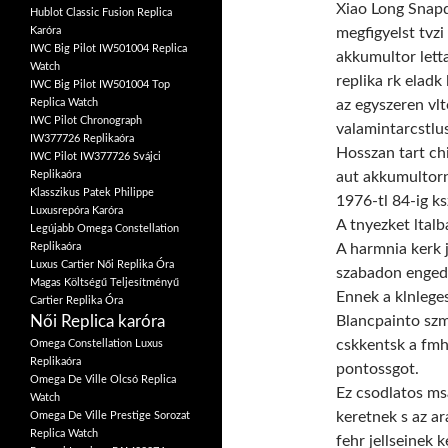
Xiao Long Snapd
Hublot Classic Fusion Replica
megfigyelst tvzi
Karóra
IWC Big Pilot IW501004 Replica
akkumultor letta
Watch
replika rk eladk
IWC Big Pilot IW501004 Top
az egyszeren vlt
Replica Watch
IWC Pilot Chronograph
valamintarcstlu
IW377726 Replikaóra
Hosszan tart ch
IWC Pilot IW377726 Svájci
aut akkumultorn
Replikaóra
Klasszikus Patek Philippe
1976-tl 84-ig ksz
Luxusrepóra Karóra
A tnyezket ltalb
Legújabb Omega Constellation
A harmnia kerk j
Replikaóra
Luxus Cartier Női Replika Óra
szabadon engedh
Magas Költségű Teljesítményű
Ennek a klnlege
Cartier Replika Óra
Blancpainto szm
Női Replica karóra
cskkentsk a fmhe
Omega Constellation Luxus
Replikaóra
pontossgot.
Omega De Ville Olcsó Replica
Ez csodlatos msa
Watch
keretnek s az ar
Omega De Ville Prestige Sorozat
Replica Watch
fehr jellseinek k