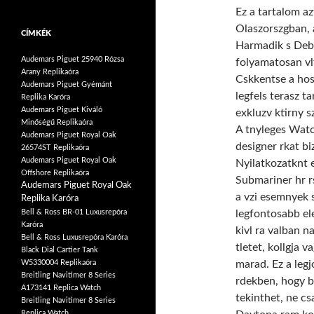
Ez a tartalom az
Olaszorszgban, 
CÍMKÉK
Harmadik s Debor
Audemars Piguet 25940 Rózsa
folyamatosan vl
Arany Replikaóra
Cskkentse a hos
Audemars Piguet Gyémánt
legfels terasz t
Replika Karóra
Audemars Piguet Kiváló
exkluzv ktirny s
Minőségű Replikaóra
A tnyleges Watc
Audemars Piguet Royal Oak
designer rkat bi
26574ST Replikaóra
Audemars Piguet Royal Oak
Nyilatkozatknt 
Offshore Replikaóra
Submariner hr rs
Audemars Piguet Royal Oak
a vzi esemnyek s
Replika Karóra
legfontosabb ele
Bell & Ross BR-01 Luxusrepóra
Karóra
kivl ra valban n
Bell & Ross Luxusrepóra Karóra
tletet, kollgja v
Black Dial Cartier Tank
marad. Ez a legj
W5330004 Replikaóra
Breitling Navitimer 8 Series
rdekben, hogy br
A173141 Replica Watch
tekinthet, ne cs
Breitling Navitimer 8 Series
Replica Watch