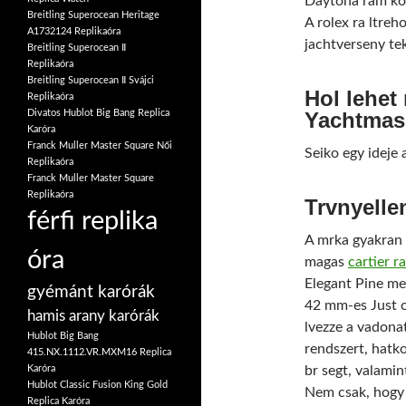
Daytona ram kol
Breitling Superocean Heritage
A rolex ra ltreh
A1732124 Replikaóra
jachtverseny te
Breitling Superocean Ⅱ
Replikaóra
Breitling Superocean Ⅱ Svájci
Hol lehet
Replikaóra
Yachtmasr
Divatos Hublot Big Bang Replica
Karóra
Franck Muller Master Square Női
Seiko egy ideje a
Replikaóra
Franck Muller Master Square
Replikaóra
Trvnyelle
férfi replika
A mrka gyakran 
óra
magas
cartier ra
Elegant Pine mel
gyémánt karórák
42 mm-es Just o
hamis arany karórák
lvezze a vadona
Hublot Big Bang
rendszert, hatk
415.NX.1112.VR.MXM16 Replica
br segt, valami
Karóra
Hublot Classic Fusion King Gold
Nem csak, hogy
Replica Karóra