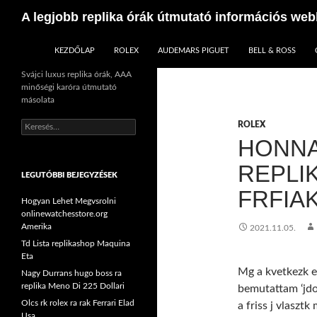
Keresés
A legjobb replika órák útmutató információs web
KILÉPÉS A TARTALOMBA
KEZDŐLAP
ROLEX
AUDEMARS PIGUET
BELL & ROSS
Svájci luxus replika órák, AAA
minőségi karóra útmutató
másolata
Keresés:
ROLEX
HONNA
REPLI
LEGUTÓBBI BEJEGYZÉSEK
FRFIA
Hogyan Lehet Megvsrolni
onlinewatchesstore.org
Amerika
2021.11.05.
Td Lista replikashop Maquina
Eta
Mg a kvetkezk e
Nagy Durrans hugo boss ra
replika Meno Di 225 Dollari
bemutattam ‘jdon
Olcs rk rolex ra rak Ferrari Elad
a friss j vlaszt
Usa