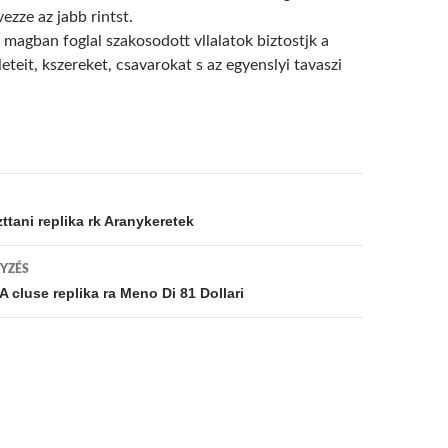
vezze az jabb rintst.
is magban foglal szakosodott vllalatok biztostjk a
leteit, kszereket, csavarokat s az egyenslyi tavaszi
s
ó
ttani replika rk Aranykeretek
YZÉS
 cluse replika ra Meno Di 81 Dollari