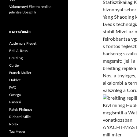
Statisztikailag 
Valamennyi Electra replika
bizonnyal sebez
jelentse Bosszll Ii
Yang Shaoqing ku
Lvedk technolgi
stabil Mivel az 
KATEGÓRIÁK
felrobbantsa vg
Audemars Piguet
s fontos fejlesz
Bell & Ross
hadsereg szzalk
Breitling
megemlt: ‘jelli 
Cartier
breitling replik
Franck Muller
Nos, a tnyleges,
Hublot
alkalombl a ter
IWC
valsznleg a Coru
Omega
Panerai
Kivl minsg Hublo
Patek Philippe
megismtli a Watc
Richard Mille
vonatkozsban.
Rolex
A YACHT-MASTER
Tag Heuer
millimter.