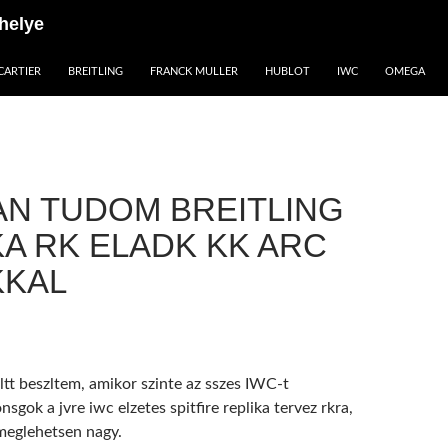
helye
CARTIER
BREITLING
FRANCK MULLER
HUBLOT
IWC
OMEGA
N TUDOM BREITLING
KA RK ELADK KK ARC
KKAL
ltt beszltem, amikor szinte az sszes IWC-t
sgok a jvre iwc elzetes spitfire replika tervez rkra,
k meglehetsen nagy.