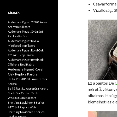
Csavarforma:
Vízállóság: 3
CÍMKÉK
Audemars Piguet 25940 Rózsa
Arany Replikaóra
Audemars Piguet Gyémánt
Replika Karóra
Audemars Piguet Kiváló
Minőségű Replikaóra
Audemars Piguet Royal Oak
26574ST Replikaóra
Audemars Piguet Royal Oak
Offshore Replikaóra
Audemars Piguet Royal
Oak Replika Karóra
Bell & Ross BR-01 Luxusrepóra
Ez a Santos De
C
Karóra
Bell & Ross Luxusrepóra Karóra
méretű, vékony c
Black Dial Cartier Tank
alkalmas. Ha úgy
W5330004 Replikaóra
kiemelheti az e
Breitling Navitimer 8 Series
A173141 Replica Watch
Breitling Navitimer 8 Series
Replica Watch