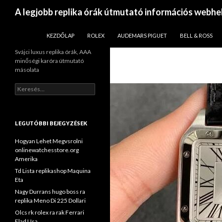
Keresés
A legjobb replika órák útmutató információs webhe
KILÉPÉS A TARTALOMBA
KEZDŐLAP
ROLEX
AUDEMARS PIGUET
BELL & ROSS
Svájci luxus replika órák, AAA
minőségi karóra útmutató
másolata
Keresés:
LEGUTÓBBI BEJEGYZÉSEK
Hogyan Lehet Megvsrolni
onlinewatchesstore.org
Amerika
Td Lista replikashop Maquina
Eta
Nagy Durrans hugo boss ra
replika Meno Di 225 Dollari
Olcs rk rolex ra rak Ferrari
Elad Usa