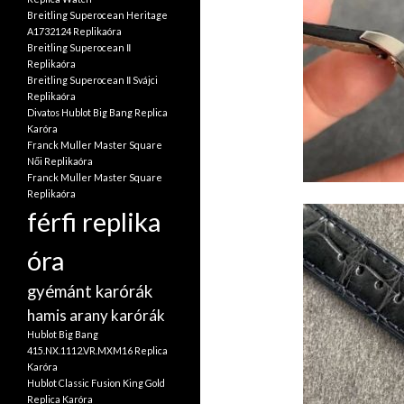
Breitling Superocean Heritage
A1732124 Replikaóra
Breitling Superocean Ⅱ
Replikaóra
Breitling Superocean Ⅱ Svájci
Replikaóra
Divatos Hublot Big Bang Replica
Karóra
Franck Muller Master Square
Női Replikaóra
Franck Muller Master Square
Replikaóra
férfi replika
óra
gyémánt karórák
hamis arany karórák
Hublot Big Bang
415.NX.1112.VR.MXM16 Replica
Karóra
Hublot Classic Fusion King Gold
Replica Karóra