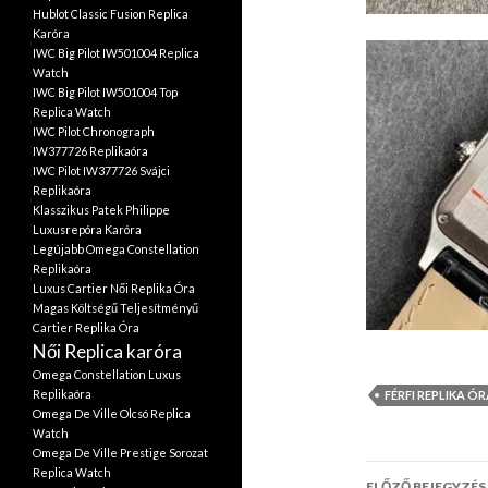
Hublot Classic Fusion Replica
Karóra
IWC Big Pilot IW501004 Replica
Watch
IWC Big Pilot IW501004 Top
Replica Watch
IWC Pilot Chronograph
IW377726 Replikaóra
IWC Pilot IW377726 Svájci
Replikaóra
Klasszikus Patek Philippe
Luxusrepóra Karóra
Legújabb Omega Constellation
Replikaóra
Luxus Cartier Női Replika Óra
Magas Költségű Teljesítményű
Cartier Replika Óra
Női Replica karóra
Omega Constellation Luxus
Replikaóra
FÉRFI REPLIKA Ó
Omega De Ville Olcsó Replica
Watch
Omega De Ville Prestige Sorozat
Bejegyzé
Replica Watch
ELŐZŐ BEJEGYZÉS