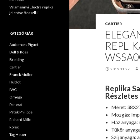
Valamennyi Electra replika
jelentse Bosszll Ii
CARTIER
ELEGÁ
KATEGÓRIÁK
REPLIK
Audemars Piguet
Bell & Ross
WSSA0
Breitling
Cartier
2019.11.27.
Franck Muller
Hublot
Replika S
IWC
Részletes
Omega
Panerai
Méret: 38X2
Patek Philippe
Mozgás: Imp
Richard Mille
Ház anyaga: 
Rolex
Tükör anyaga:
Tag Heuer
Szíj anyaga: 