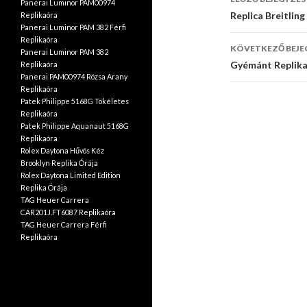
Panerai Luminor PAM00974
navigáció
Replica Breitli
Replikaóra
Panerai Luminor PAM 382 Férfi
Replikaóra
KÖVETKEZŐ BEJE
Panerai Luminor PAM 382
Gyémánt Replika
Replikaóra
Panerai PAM00974 Rózsa Arany
Replikaóra
Patek Philippe 5168G Tökéletes
Replikaóra
Patek Philippe Aquanaut 5168G
Replikaóra
Rolex Daytona Hűvös Kéz
Brooklyn Replika Órája
Rolex Daytona Limited Edition
Replika Órája
TAG Heuer Carrera
CAR201J.FT6087 Replikaóra
TAG Heuer Carrera Férfi
Replikaóra