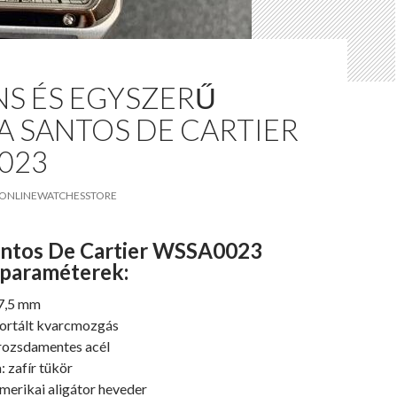
NS ÉS EGYSZERŰ
A SANTOS DE CARTIER
023
ONLINEWATCHESSTORE
antos De Cartier WSSA0023
 paraméterek:
7,5 mm
ortált kvarcmozgás
rozsdamentes acél
 zafír tükör
amerikai aligátor heveder