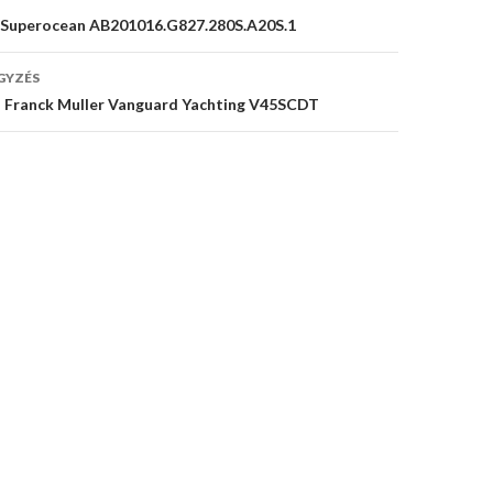
ng Superocean AB201016.G827.280S.A20S.1
GYZÉS
 Franck Muller Vanguard Yachting V45SCDT